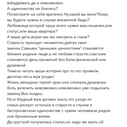
взбадривать,да и невозможно.
А одиночества не боитесь?
Посмотрите на себя критично.Ну,какой вы мачо?Кому
вы будете нужны в случае внезапной беды?
Любовнице,которой чаще всего нужен ваш кошелек,или
статус,или ваша квартира?
А ваши дети,внуки-как им смотреть в глаза?
Старость приходит незаметно,диктуя свои
законы.Самыми "ценными ценностями" становятся
близкие родные люди,а не любови-страсти,счастьем
становится день,прожитый без боли,физической или
душевной.
Тяжело читать ваши истории про то,что прожили
десятки лет,а муж уходит.
Жизнь женщины терпит крах,она сломана,душевную
боль залечить невозможно,невозможно уже подыскать
замену.Все поздно.
Но,и блудный муж должен знать,что уходя из
семьи,рискует остаться в старости в глухом и
беспросветном одиночестве с чужим человеком рядом
или брошенным всеми.
Да,грустной получилась статья,но надо же знать об