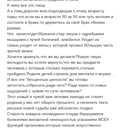
К чему все это пишу.
А к тому,дорогие мои,подходящие к этому возрасту
пары,что,если вы в возрасте 50,за 50 или чуть моложе,и
состоите в браке,то держитесь за свой брак обеими
руками.
Что происходит.Мужчина стар лицом,с одрябшими
мышцами,с кучей болезней, влюбился.Уходит из
семьи,уходит от жены,с которой прожил бОльшую часть
зрелой жизни.
Хочется крикнуть-что же вы делаете?Какую такую
молодость вы хотите вернуть,что же вы предаете
человека,с которым столько пережито,столько
пройдено.Родили детей,строили дом,мечтали о внуках...
И все эти "бесценные ценности" вы готовы
затоптать,отбросить,ради чего? Ради каких-то новых
ощущений с чужим по сути человеком?
Этот новый и чужой вам человек никогда не станет
родным,у вас нет общего прошлого, а начинать ткать
рисунок новой судьбы уже абсолютно поздно.
Старость коварна неожиданно откуда берущимися
болезнями,внезапной немощностью,угасанием ВСЕХ
функций организма,которые нельзя искусственно