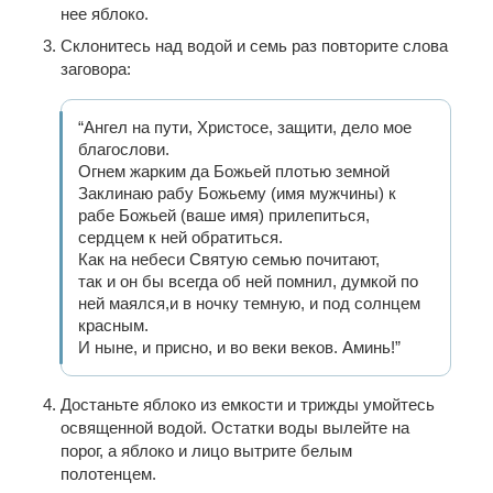
нее яблоко.
Склонитесь над водой и семь раз повторите слова
заговора:
“Ангел на пути, Христосе, защити, дело мое
благослови.
Огнем жарким да Божьей плотью земной
Заклинаю рабу Божьему (имя мужчины) к
рабе Божьей (ваше имя) прилепиться,
сердцем к ней обратиться.
Как на небеси Святую семью почитают,
так и он бы всегда об ней помнил, думкой по
ней маялся,и в ночку темную, и под солнцем
красным.
И ныне, и присно, и во веки веков. Аминь!”
Достаньте яблоко из емкости и трижды умойтесь
освященной водой. Остатки воды вылейте на
порог, а яблоко и лицо вытрите белым
полотенцем.