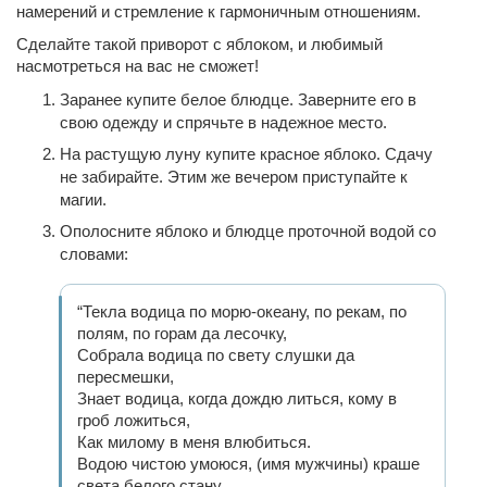
намерений и стремление к гармоничным отношениям.
Сделайте такой приворот с яблоком, и любимый
насмотреться на вас не сможет!
Заранее купите белое блюдце. Заверните его в
свою одежду и спрячьте в надежное место.
На растущую луну купите красное яблоко. Сдачу
не забирайте. Этим же вечером приступайте к
магии.
Ополосните яблоко и блюдце проточной водой со
словами:
“Текла водица по морю-океану, по рекам, по
полям, по горам да лесочку,
Собрала водица по свету слушки да
пересмешки,
Знает водица, когда дождю литься, кому в
гроб ложиться,
Как милому в меня влюбиться.
Водою чистою умоюся, (имя мужчины) краше
света белого стану,