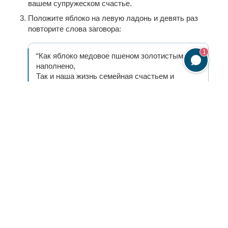
вашем супружеском счастье.
Положите яблоко на левую ладонь и девять раз
повторите слова заговора:
1
“Как яблоко медовое пшеном золотистым
наполнено,
Так и наша жизнь семейная счастьем и
покоем наполнена будет.
Заговариваю плод сладкий на радость и
любовь, мир и понимание.
Не останется между нами тайн обидных да
дел постыдных.
Слово крепкое и сбудется. Аминь, аминь,
аминь!”
Закройте отверстие чистой салфеткой и спрячьте
яблоко в надежное место.
Наутро займитесь повседневными делами. В
ближайшее время супруг сам предложит
поговорить по душам. Не теряйтесь и действуйте!