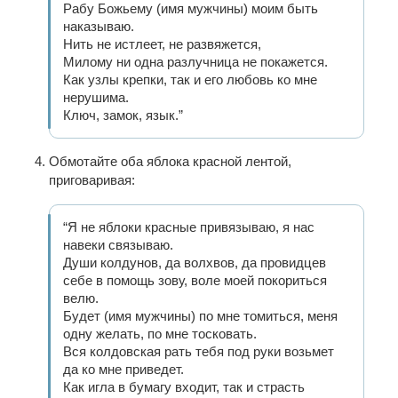
Рабу Божьему (имя мужчины) моим быть
наказываю.
Нить не истлеет, не развяжется,
Милому ни одна разлучница не покажется.
Как узлы крепки, так и его любовь ко мне
нерушима.
Ключ, замок, язык.”
Обмотайте оба яблока красной лентой,
приговаривая:
“Я не яблоки красные привязываю, я нас
навеки связываю.
Души колдунов, да волхвов, да провидцев
себе в помощь зову, воле моей покориться
велю.
Будет (имя мужчины) по мне томиться, меня
одну желать, по мне тосковать.
Вся колдовская рать тебя под руки возьмет
да ко мне приведет.
Как игла в бумагу входит, так и страсть