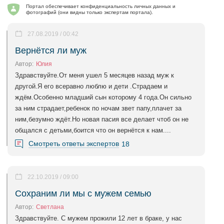
Портал обеспечивает конфиденциальность личных данных и
фотографий (они видны только экспертам портала).
27.08.2019 / 00:42
Вернётся ли муж
Автор:
Юлия
Здравствуйте.От меня ушел 5 месяцев назад муж к
другой.Я его всеравно люблю и дети .Страдаем и
ждём.Особенно младший сын которому 4 года.Он сильно
за ним страдает,ребенок по ночам звет папу,плачет за
ним,безумно ждёт.Но новая пасия все делает чтоб он не
общался с детьми,боится что он вернётся к нам....
Смотреть ответы экспертов
18
22.10.2019 / 09:00
Сохраним ли мы с мужем семью
Автор:
Светлана
Здравствуйте. С мужем прожили 12 лет в браке, у нас