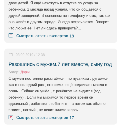
двое детей. Я ещё нахожусь в отпуске по уходу за
ребёнком. 2 месяца назад узнала, что он общается с
другой женщиной. В основном по телефону и смс, так как
она живёт в другом городе. Иногда встречаются. Говорит
что любит её. Нет ли сдесь приворота?...
Смотреть ответы экспертов
18
03.09.2019 / 12:38
Разошлись с мужем.7 лет вместе, сыну год
Автор:
Дарья
С мужем постоянно расстаёмся , по пустякам , ругаемся
как в последний раз , его семья ещё подливает масла в
огонь . Сейчас он ушёл , с ребёнком не видится (год
ребёнку) . Если мы миримся то первое время он
идеальный , заботится любит и тп , а потом как обычно
эгоист , наглый , не ценит ничего и проч...
Смотреть ответы экспертов
17