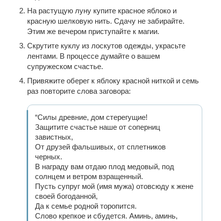
На растущую луну купите красное яблоко и
красную шелковую нить. Сдачу не забирайте.
Этим же вечером приступайте к магии.
Скрутите куклу из лоскутов одежды, украсьте
лентами. В процессе думайте о вашем
супружеском счастье.
Привяжите оберег к яблоку красной ниткой и семь
раз повторите слова заговора:
“Силы древние, дом стерегущие!
Защитите счастье наше от соперниц
завистных,
От друзей фальшивых, от сплетников
черных.
В награду вам отдаю плод медовый, под
солнцем и ветром взращенный.
Пусть супруг мой (имя мужа) отовсюду к жене
своей богоданной,
Да к семье родной торопится.
Слово крепкое и сбудется. Аминь, аминь,