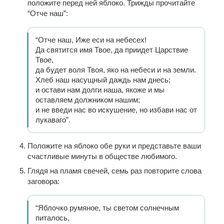
положите перед ней яблоко. Трижды прочитайте
“Отче наш”:
“Отче наш, Иже еси на небесех!
Да святится имя Твое, да приидет Царствие
Твое,
да будет воля Твоя, яко на небеси и на земли.
Хлеб наш насущный даждь нам днесь;
и остави нам долги наша, якоже и мы
оставляем должником нашим;
и не введи нас во искушение, но избави нас от
лукаваго”.
Положите на яблоко обе руки и представьте ваши
счастливые минуты в обществе любимого.
Глядя на пламя свечей, семь раз повторите слова
заговора:
“Яблочко румяное, ты светом солнечным
питалось,