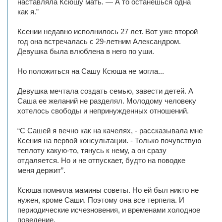
наставляла Ксюшу мать. — А то останешься одна
как я.”
Ксении недавно исполнилось 27 лет. Вот уже второй
год она встречалась с 29-летним Александром.
Девушка была влюблена в него по уши.
Но положиться на Сашу Ксюша не могла...
Девушка мечтала создать семью, завести детей. А
Саша ее желаний не разделял. Молодому человеку
хотелось свободы и непринужденных отношений.
“С Сашей я вечно как на качелях, - рассказывала мне
Ксения на первой консультации. - Только почувствую
теплоту какую-то, тянусь к нему, а он сразу
отдаляется. Но и не отпускает, будто на поводке
меня держит”.
Ксюша помнила мамины советы. Но ей был никто не
нужен, кроме Саши. Поэтому она все терпела. И
периодические исчезновения, и временами холодное
поведение.