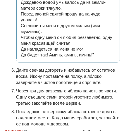
Дождевою водой умывалось да из земли-
матери соки тянуло.
Перед иконой святой прошу да на чудо
уповаю!
Соедини ты меня с другом милым (имя
мужчины).
Чтобы одну меня он любил беззаветно, одну
меня красавицей считал,
Да наглядеться на меня не мог.
Да будет так! Аминь, аминь, аминь!”
Дайте свечам догореть и избавьтесь от остатков
воска. Икону поставьте на полку, а яблоко
заверните в чистое полотенце и спрячьте.
Через три дня разрежьте яблоко на четыре части.
Одну съешьте сами, второй угостите любимого,
третью закопайте возле церкви.
Последнюю четвертинку яблока оставьте дома в
надежном месте. Когда магия сработает, закопайте
ее под молодым деревом.