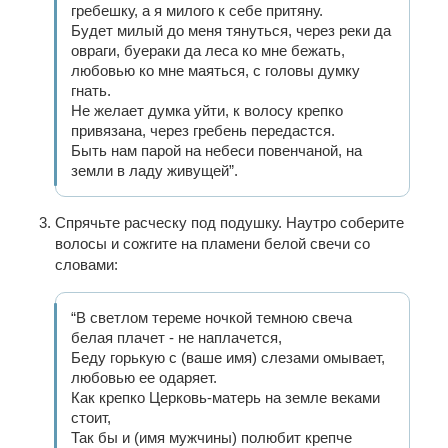
гребешку, а я милого к себе притяну.
Будет милый до меня тянуться, через реки да
овраги, буераки да леса ко мне бежать,
любовью ко мне маяться, с головы думку
гнать.
Не желает думка уйти, к волосу крепко
привязана, через гребень передастся.
Быть нам парой на небеси повенчаной, на
земли в ладу живущей”.
Спрячьте расческу под подушку. Наутро соберите
волосы и сожгите на пламени белой свечи со
словами:
“В светлом тереме ночкой темною свеча
белая плачет - не наплачется,
Беду горькую с (ваше имя) слезами омывает,
любовью ее одаряет.
Как крепко Церковь-матерь на земле веками
стоит,
Так бы и (имя мужчины) полюбит крепче