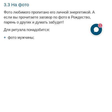
3.3 На фото
Фото любимого пропитано его личной энергетикой. А
если вы прочитаете заговор по фото в Рождество,
парень о других и думать забудет!
1
Для ритуала понадобится:
фото мужчины;
белая свеча;
освященная вода;
белое полотенце;
чистый стакан;
спички.
Задуманное сбудется, если вы сделаете так:
Заранее найдите фото мужчины не старше года
без посторонних людей. Положите фото под
подушку до Рождества.
Накануне праздника купите в церкви белую свечу