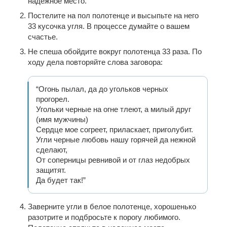
надежное место.
Постелите на пол полотенце и высыпьте на него
33 кусочка угля. В процессе думайте о вашем
счастье.
Не спеша обойдите вокруг полотенца 33 раза. По
ходу дела повторяйте слова заговора:
“Огонь пылал, да до угольков черных
прогорел.
Угольки черные на огне тлеют, а милый друг
(имя мужчины)
Сердце мое согреет, приласкает, приголубит.
Угли черные любовь нашу горячей да нежной
сделают,
От соперницы ревнивой и от глаз недобрых
защитят.
Да будет так!”
Заверните угли в белое полотенце, хорошенько
разотрите и подбросьте к порогу любимого.