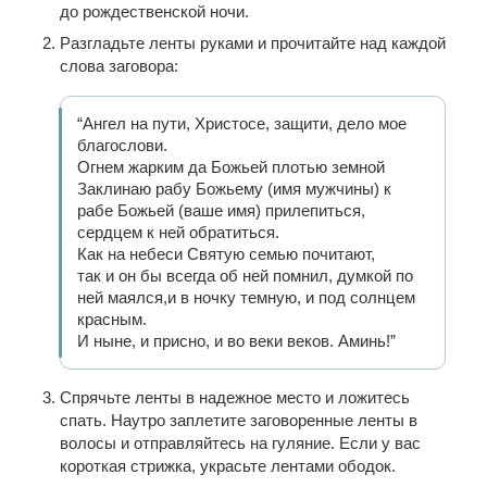
до рождественской ночи.
Разгладьте ленты руками и прочитайте над каждой
слова заговора:
“Ангел на пути, Христосе, защити, дело мое
благослови.
Огнем жарким да Божьей плотью земной
Заклинаю рабу Божьему (имя мужчины) к
рабе Божьей (ваше имя) прилепиться,
сердцем к ней обратиться.
Как на небеси Святую семью почитают,
так и он бы всегда об ней помнил, думкой по
ней маялся,и в ночку темную, и под солнцем
красным.
И ныне, и присно, и во веки веков. Аминь!”
Спрячьте ленты в надежное место и ложитесь
спать. Наутро заплетите заговоренные ленты в
волосы и отправляйтесь на гуляние. Если у вас
короткая стрижка, украсьте лентами ободок.