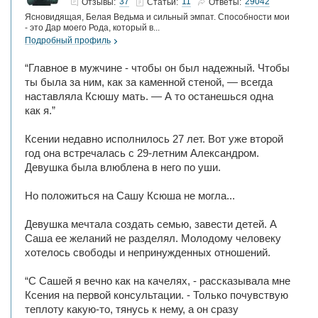
37
11
29042
Отзывы:
Статьи:
Ответы:
Ясновидящая, Белая Ведьма и сильный эмпат. Способности мои
- это Дар моего Рода, который в...
Подробный профиль
“Главное в мужчине - чтобы он был надежный. Чтобы
ты была за ним, как за каменной стеной, — всегда
наставляла Ксюшу мать. — А то останешься одна
как я.”
Ксении недавно исполнилось 27 лет. Вот уже второй
год она встречалась с 29-летним Александром.
Девушка была влюблена в него по уши.
Но положиться на Сашу Ксюша не могла...
Девушка мечтала создать семью, завести детей. А
Саша ее желаний не разделял. Молодому человеку
хотелось свободы и непринужденных отношений.
“С Сашей я вечно как на качелях, - рассказывала мне
Ксения на первой консультации. - Только почувствую
теплоту какую-то, тянусь к нему, а он сразу