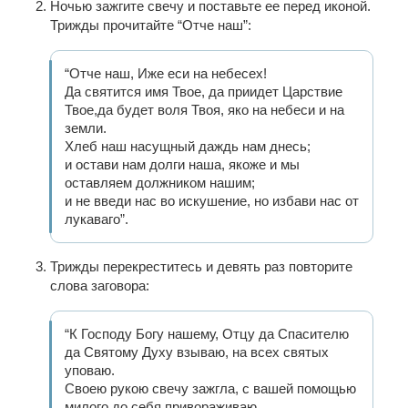
Ночью зажгите свечу и поставьте ее перед иконой.
Трижды прочитайте “Отче наш”:
“Отче наш, Иже еси на небесех!
Да святится имя Твое, да приидет Царствие
Твое,да будет воля Твоя, яко на небеси и на
земли.
Хлеб наш насущный даждь нам днесь;
и остави нам долги наша, якоже и мы
оставляем должником нашим;
и не введи нас во искушение, но избави нас от
лукаваго”.
Трижды перекреститесь и девять раз повторите
слова заговора:
“К Господу Богу нашему, Отцу да Спасителю
да Святому Духу взываю, на всех святых
уповаю.
Своею рукою свечу зажгла, с вашей помощью
милого до себя привораживаю.