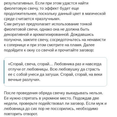
результативных. Если при этом удастся найти
фиолетовую свечу, то эффект будет еще
продолжительнее, поскольку данный цвет в магической
среде считается «разлучным».
Сам ритуал предполагает использование тонкой
фиолетовой свечи, однако она не должна быть
декоративной и ароматизированной. Дождавшись
полуночи, зажгите свечу, сосредоточьтесь на ненависти
к сопернице и при этом смотрите на пламя. Далее
подойдите к окну со свечой и прочитайте заговор:
«Сгорай, свеча, сгорай… Любовника раз и навсегда
отлучи от любовницы. Всю любовушку да страсть
ее с собой унеси да затуши. Сгорай, сгорай, на веки
вечные разлучи».
После проведения обряда свечку выкидывать нельзя.
Ее нужно спрятать в укромное место. Подождав две
недели, проверьте подействовал ли заговор. Если муж и
любовница до сих пор не поссорились, необходимо
повторить отворот.