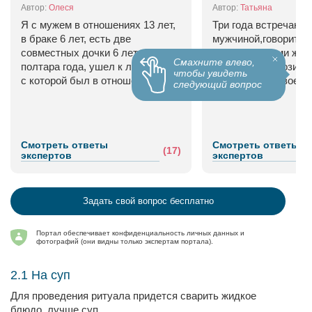
Автор:
Олеся
Автор:
Татьяна
Я с мужем в отношениях 13 лет,
Три года встречаюсь
в браке 6 лет, есть две
мужчиной,говорит.чт
совместных дочки 6 лет и
ценит.неделями живе
Смахните влево,
полтара года, ушел к любовнице
вещи не перевозит.
чтобы увидеть
с которой был в отношениях...
общается со своей
следующий вопрос
гражданской...
Смотреть ответы
Смотреть ответы
(17)
экспертов
экспертов
Задать свой вопрос бесплатно
Портал обеспечивает конфиденциальность личных данных и
фотографий (они видны только экспертам портала).
2.1 На суп
Для проведения ритуала придется сварить жидкое
блюдо, лучше суп.