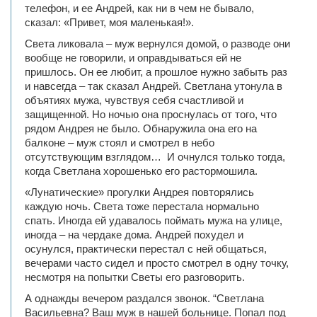
телефон, и ее Андрей, как ни в чем не бывало,
сказал: «Привет, моя маленькая!».
Света ликовала – муж вернулся домой, о разводе они
вообще не говорили, и оправдываться ей не
пришлось. Он ее любит, а прошлое нужно забыть раз
и навсегда – так сказал Андрей. Светлана утонула в
объятиях мужа, чувствуя себя счастливой и
защищенной. Но ночью она проснулась от того, что
рядом Андрея не было. Обнаружила она его на
балконе – муж стоял и смотрел в небо
отсутствующим взглядом… И очнулся только тогда,
когда Светлана хорошенько его растормошила.
«Лунатические» прогулки Андрея повторялись
каждую ночь. Света тоже перестала нормально
спать. Иногда ей удавалось поймать мужа на улице,
иногда – на чердаке дома. Андрей похудел и
осунулся, практически перестал с ней общаться,
вечерами часто сидел и просто смотрел в одну точку,
несмотря на попытки Светы его разговорить.
А однажды вечером раздался звонок. “Светлана
Васильевна? Ваш муж в нашей больнице. Попал под