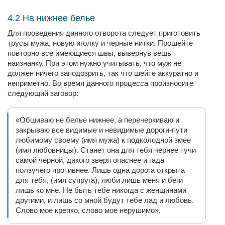
4.2 На нижнее белье
Для проведения данного отворота следует приготовить
трусы мужа, новую иголку и черные нитки. Прошейте
повторно все имеющиеся швы, вывернув вещь
наизнанку. При этом нужно учитывать, что муж не
должен ничего заподозрить, так что шейте аккуратно и
неприметно. Во время данного процесса произносите
следующий заговор:
«Обшиваю не белье нижнее, а перечеркиваю и
закрываю все видимые и невидимые дороги-пути
любимому своему (имя мужа) к подколодной змее
(имя любовницы). Станет она для тебя чернее тучи
самой черной, дикого зверя опаснее и гада
ползучего противнее. Лишь одна дорога открыта
для тебя, (имя супруга), люби лишь меня и беги
лишь ко мне. Не быть тебе никогда с женщинами
другими, и лишь со мной будут тебе лад и любовь.
Слово мое крепко, слово мое нерушимо».