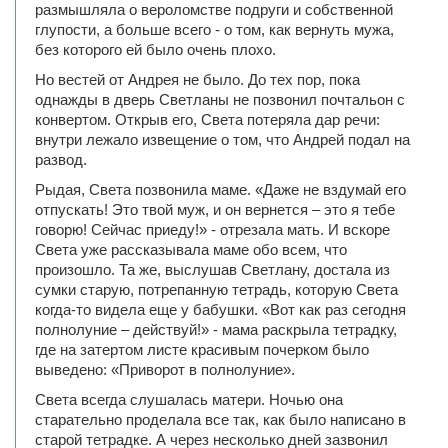
размышляла о вероломстве подруги и собственной
глупости, а больше всего - о том, как вернуть мужа,
без которого ей было очень плохо.
Но вестей от Андрея не было. До тех пор, пока
однажды в дверь Светланы не позвонил почтальон с
конвертом. Открыв его, Света потеряла дар речи:
внутри лежало извещение о том, что Андрей подал на
развод.
Рыдая, Света позвонила маме. «Даже не вздумай его
отпускать! Это твой муж, и он вернется – это я тебе
говорю! Сейчас приеду!» - отрезала мать. И вскоре
Света уже рассказывала маме обо всем, что
произошло. Та же, выслушав Светлану, достала из
сумки старую, потрепанную тетрадь, которую Света
когда-то видела еще у бабушки. «Вот как раз сегодня
полнолуние – действуй!» - мама раскрыла тетрадку,
где на затертом листе красивым почерком было
выведено: «Приворот в полнолуние».
Света всегда слушалась матери. Ночью она
старательно проделала все так, как было написано в
старой тетрадке. А через несколько дней зазвонил