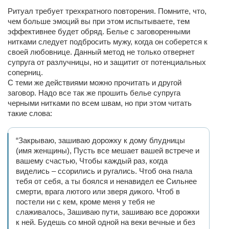
Ритуал требует трехкратного повторения. Помните, что,
чем больше эмоций вы при этом испытываете, тем
эффективнее будет обряд. Белье с заговоренными
нитками следует подбросить мужу, когда он соберется к
своей любовнице. Данный метод не только отвернет
супруга от разлучницы, но и защитит от потенциальных
соперниц.
С теми же действиями можно прочитать и другой
заговор. Надо все так же прошить белье супруга
черными нитками по всем швам, но при этом читать
такие слова:
“Закрываю, зашиваю дорожку к дому блудницы
(имя женщины), Пусть все мешает вашей встрече и
вашему счастью, Чтобы каждый раз, когда
виделись – ссорились и ругались. Чтоб она гнала
тебя от себя, а ты боялся и ненавидел ее Сильнее
смерти, врага лютого или зверя дикого. Чтоб в
постели ни с кем, кроме меня у тебя не
слаживалось, Зашиваю пути, зашиваю все дорожки
к ней. Будешь со мной одной на веки вечные и без