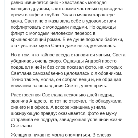
равно извиняется он!» - хвасталась молодая
женщина друзьям, с которыми частенько проводила
время в кафе и клубах. Зная о мягком характере
мужа, Света не отказывала себе в удовольствии
пофлиртовать с молодыми людьми. Но однажды
флирт с молодым человеком перерос в
крышесносящий роман. В ее душе порхали бабочки,
а о чувствах мужа Света даже не задумывалась.
Но в том, что тайное всегда становится явным, Света
убедилась очень скоро. Однажды Андрей просто
подошел к ней и без слов показал фото, на которых
Светлана самозабвенно целовалась с любовником.
Точно так же, молча, он собрал вещи и, не обращая
внимания на оправдания Светы, ушел прочь.
Расстроенная Светлана несколько дней подряд
звонила Андрею, но тот не отвечал. Не обнаружила
она его и в офисе. А вскоре женщина узнала
шокирующую правду: оказывается, фото ее мужу
отправила ее подруга, завидующая успешной жизни
Светланы.
Женщина никак не могла опомниться. В слезах