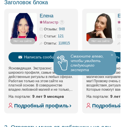
Заголовок блока
Елена
Ека
Магистр
948
Отзывы:
121
Статьи:
Нет на сайте
Нет на сайте
118815
Ответы:
Смахните влево,
Написать сообщение
Написать со
чтобы увидеть
следующего
Ясновидящая. Экстрасенс. Маг
Потомственная ясновидя
эксперта
широкого профиля, самые мощные и
экстрасенс. Работаю в 
действенные ритуалы в любых сферах.
магических направления
Работаю только на этом сайте на
маг! Провожу очень силь
платной основе. В совершенстве
воздействия, ритуалы, з
владею любовной магией и не только,...
Которые помогут вам доб
На портале:
9 лет 9 месяцев
На портале:
9 лет 1
Подробный профиль
Подробный 