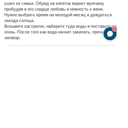
ушел из семьи. Обряд на кипяток вернет мужчину,
пробудив в его сердце любовь и нежность к жене.
Нужно выбрать время на молодой месяц и дождаться
захода солнца.
Возьмите кастрюлю, наберите туда воды и поставьте на
1
огонь. После того как вода начнет закипать, прочитайте
заговор:
«Как вода закипает и кипит, потом ссыхает и сохнет,
Так и муж мой (имя) будет кипеть, сохнуть и
тосковать по мне будет.
По семье своей, по жене своей.
Чтобы домой пришел скорее, чтобы жизни не видел
без меня.
Будет он домой бежать-торопиться, будет в семью
спешить!
Как сказала я, так и будет!
Слово мое крепкое и сильное».
Этот текст повторяют три раза, после чего кипяток
выливается в раковину.