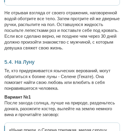
Не отрывая взгляда от своего отражения, наговоренной
водой оботрите все тело. Затем протрите ей же дверные
ручки, распылите на пол. Оставшуюся жидкость
посыпьте лепестками роз и поставьте себе под кровать.
Если все сделано верно, не позднее чем через 30 дней
должно произойти знакомство с мужчиной, с которым
девушка свяжет свою жизнь.
5.4. На Луну
Те, кто придерживается языческих верований, могут
обратиться к богине луны - Селене (Гекате). Она
помогает найти свою любовь или влюбить в себя
понравившегося человека.
Вариант №1
После захода солнца, лучше на природе, разденьтесь
донага, разожгите костер, вылейте на землю немного
вина и прочитайте заговор:
«Ныне приди, о Селена триликая, милая сердцу,