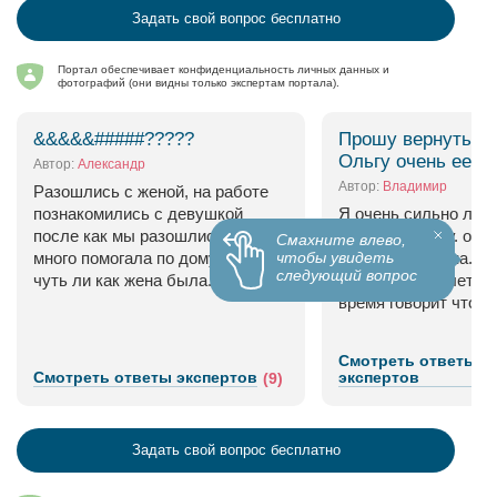
Задать свой вопрос бесплатно
Портал обеспечивает конфиденциальность личных данных и
фотографий (они видны только экспертам портала).
&&&&&#####?????
Прошу вернуть 
Ольгу очень ее 
Автор:
Александр
Автор:
Владимир
Разошлись с женой, на работе
познакомились с девушкой
Я очень сильно люб
после как мы разошлись она мне
девушку Ольгу. она 
Смахните влево,
чтобы увидеть
много помогала по дому и везде
дорога и любима. ра
следующий вопрос
чуть ли как жена была...
в возрасте 20 лет, о
время говорит что...
Смотреть ответы
Смотреть ответы экспертов
экспертов
(9)
Задать свой вопрос бесплатно