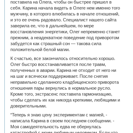
поставила на Олега, чтобы он быстрее пришел в
себя. Карина начала видеть в Олеге нем именно того
мужчину, в которого влюбилась в начале отношений,
и это ее очень радовало. Специалист нашего сайта
заверила ее, что в дальнейшем, по мере
восстановления энергетики, Олег непременно станет
прежним, а неадекватное поведение под приворотом
забудется как страшный сон — такова сила
положительной белой магии.
К счастью, все закончилось относительно хорошо.
Олег быстро восстанавливается после травм,
полученных в аварии. Карина не отходит от него ни
на шаг и всячески поддерживает. После снятия
неправильно сделанного кладбищенского приворота
отношения пары вернулись в нормальное русло.
Кроме того, экстрасенс поставила гармонизацию,
чтобы сделать их как никогда крепкими, любящими и
доверительными.
“Теперь я знаю цену экспериментам с магией, -
написала Карина в своем последнем сообщении. -
Моя самодеятельность едва не обернулась
катастрофой с моим любимым человеком. Если что