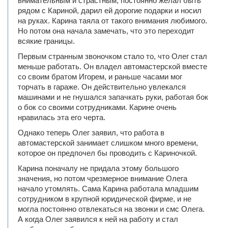
внимательным и страстным, постоянно желал быть
рядом с Кариной, дарил ей дорогие подарки и носил
на руках. Карина таяла от такого внимания любимого.
Но потом она начала замечать, что это переходит
всякие границы.
Первым странным звоночком стало то, что Олег стал
меньше работать. Он владел автомастерской вместе
со своим братом Игорем, и раньше часами мог
торчать в гараже. Он действительно увлекался
машинами и не гнушался запачкать руки, работая бок
о бок со своими сотрудниками. Карине очень
нравилась эта его черта.
Однако теперь Олег заявил, что работа в
автомастерской занимает слишком много времени,
которое он предпочел бы проводить с Кариночкой.
Карина поначалу не придала этому большого
значения, но потом чрезмерное внимание Олега
начало утомлять. Сама Карина работала младшим
сотрудником в крупной юридической фирме, и не
могла постоянно отвлекаться на звонки и смс Олега.
А когда Олег заявился к ней на работу и стал