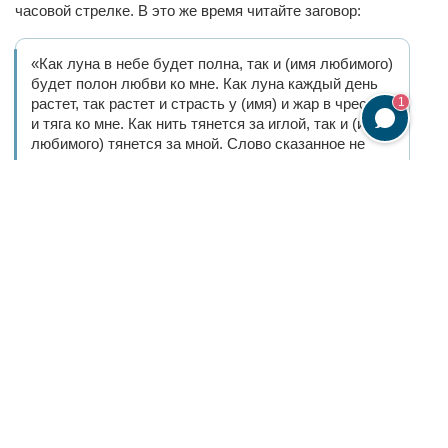
часовой стрелке. В это же время читайте заговор:
«Как луна в небе будет полна, так и (имя любимого)
будет полон любви ко мне. Как луна каждый день
растет, так растет и страсть у (имя) и жар в чреслах
1
и тяга ко мне. Как нить тянется за иглой, так и (имя
любимого) тянется за мной. Слово сказанное не
перемочь ни словом, ни делом отныне и навсегда.
Аминь».
Свечку потушите, фотографию спрячьте в место,
скрытое от чужих глаз. Этот ритуал вызывает не только
любовь мужчины, но и настраивает его на секс,
вызывает желание заботиться и все время быть рядом.
6.3. На еду
В новолуние можно заготовить наговоренный сахар,
который потом добавляется в любую пищу. Хранить его
можно весь месяц, он не потеряет своей силы. Вместо
сахара можно сразу наговаривать на еду, но угостить ей