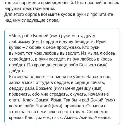
только ворожея и привороженный. Посторонний человек
нарушит действие магии.
Для этого обряда возьмите кусок в руки и прочитайте
над ним следующие слова:
«Мне, рабе Божьей (имя) руки мыть, другу
любимому (имя) сердце и душу бередить. Руки
купаю – любовь к себе пробуждаю. Кто руки
вымоет, тот мою любовь вызволит. Из мыла любовь
освободить, в руки посадит, из рук любовь в кровь
пройдет. По крови до сердца раба Божьего (имя)
дойдет.
Кто мыла вдохнет – от меня не уйдет. Запах в нос,
запах в мозг, оттуда в сердце, в сердце печать,
сердцу раба Божьего (имя) меня девицу (имя)
привечать, обо мне страдать, скучать, ночами не
спать. Ключ. Замок. Язык. Так бы и раб Божий (имя)
ко мне, рабе Божией (имя), прилипал. От меня с
этого часа во веки веков не отставал. Слово мое
крепко. Ключ, замок, язык. Аминь. Аминь. Аминь».