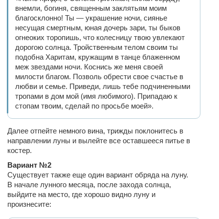
внемли, богиня, священным заклятьям моим
благосклонно! Ты — украшение ночи, сиянье
несущая смертным, юная дочерь зари, ты быков
огнеоких торопишь, что колесницу твою увлекают
дорогою солнца. Тройственным телом своим ты
подобна Харитам, кружащим в танце блаженном
меж звездами ночи. Коснись же меня своей
милости благом. Позволь обрести свое счастье в
любви и семье. Приведи, лишь тебе подчиненными
тропами в дом мой (имя любимого). Припадаю к
стопам твоим, сделай по просьбе моей».
Далее отпейте немного вина, трижды поклонитесь в
направлении луны и вылейте все оставшееся питье в
костер.
Вариант №2
Существует также еще один вариант обряда на луну.
В начале лунного месяца, после захода солнца,
выйдите на место, где хорошо видно луну и
произнесите: