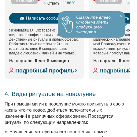
Нет на сайте
Нет на сайте
118820
Ответы:
Смахните влево,
Написать сообщение
Написать со
чтобы увидеть
следующего
Ясновидящая. Экстрасенс. Маг
Потомственная ясновидя
эксперта
широкого профиля, самые мощные и
экстрасенс. Работаю в 
действенные ритуалы в любых сферах.
магических направления
Работаю только на этом сайте на
маг! Провожу очень силь
платной основе. В совершенстве
воздействия, ритуалы, з
владею любовной магией и не только,...
Которые помогут вам доб
На портале:
9 лет 9 месяцев
На портале:
9 лет 1
Подробный профиль
Подробный 
4. Виды ритуалов на новолуние
При помощи магии в новолуние можно притянуть в свою
жизнь что-то новое, добиться положительных
изменений в различных сферах жизни. Проводятся
ритуалы по следующим направлениям:
Улучшение материального положения - самое