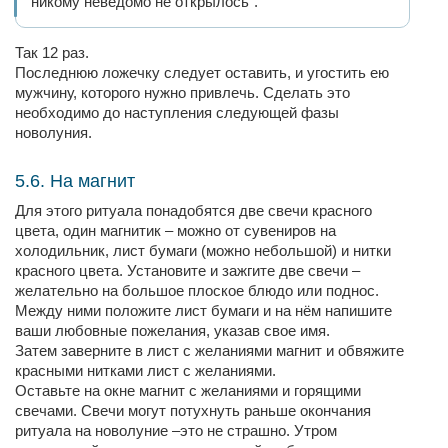
никому неведомо не открылось".
Так 12 раз.
Последнюю ложечку следует оставить, и угостить ею
мужчину, которого нужно привлечь. Сделать это
необходимо до наступления следующей фазы
новолуния.
5.6. На магнит
Для этого ритуала понадобятся две свечи красного
цвета, один магнитик – можно от сувениров на
холодильник, лист бумаги (можно небольшой) и нитки
красного цвета. Установите и зажгите две свечи –
желательно на большое плоское блюдо или поднос.
Между ними положите лист бумаги и на нём напишите
ваши любовные пожелания, указав свое имя.
Затем заверните в лист с желаниями магнит и обвяжите
красными нитками лист с желаниями.
Оставьте на окне магнит с желаниями и горящими
свечами. Свечи могут потухнуть раньше окончания
ритуала на новолуние –это не страшно. Утром