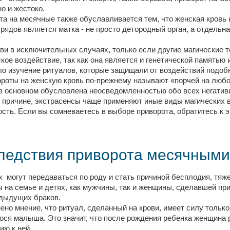
о и жестоко.
а на месячные также обуславливается тем, что женская кровь 
ядов является матка - не просто детородный орган, а отдельн
и в исключительных случаях, только если другие магические т
ое воздействие, так как она является и генетической памятью 
ло изучение ритуалов, которые защищали от воздействий подо
вороты на женскую кровь по-прежнему называют «порчей на люб
в основном обусловлена неосведомленностью обо всех негативн
й причине, экстрасенсы чаще применяют иные виды магических
ть. Если вы сомневаетесь в выборе приворота, обратитесь к э
следствия приворота месячными
 могут передаваться по роду и стать причиной бесплодия, тяж
на семье и детях, как мужчины, так и женщины, сделавшей при
редыдущих браков.
ено мнение, что ритуал, сделанный на крови, имеет силу только
ося малыша. Это значит, что после рождения ребенка женщина 
ию к ней.