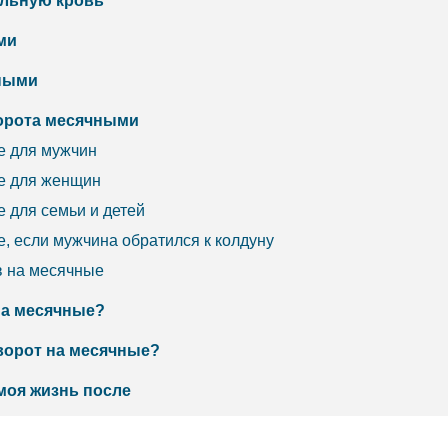
альную кровь
ми
чными
ворота месячными
е для мужчин
ые для женщин
 для семьи и детей
, если мужчина обратился к колдуну
в на месячные
 на месячные?
иворот на месячные?
 моя жизнь после