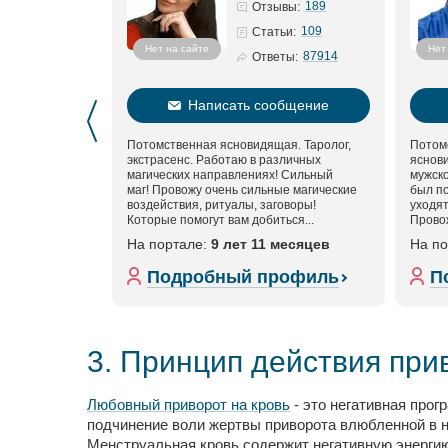
256
189
вы:
Отзывы:
981
109
ьи:
Статьи:
Нет на сайте
Нет
103974
87914
ты:
Ответы:
бщение
Написать сообщение
то моя
Потомственная ясновидящая. Таролог,
Потомс
ия – не
экстрасенс. Работаю в различных
яснов
 сотворена
магических направлениях! Сильный
мужско
ень
маг! Провожу очень сильные магические
был п
созидании
воздействия, ритуалы, заговоры!
уходят
ее пределов
Которые помогут вам добиться...
Провож
месяцев
На портале:
9 лет 11 месяцев
На п
офиль
Подробный профиль
П
3. Принцип действия пр
Любовный приворот на кровь
- это негативная прог
подчинение воли жертвы приворота влюбленной в н
Менструальная кровь содержит негативную энергию