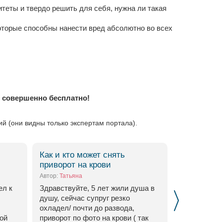
теты и твердо решить для себя, нужна ли такая
торые способны нанести вред абсолютно во всех
м
совершенно бесплатно!
 (они видны только экспертам портала).
Как и кто может снять
Чтобы влю
приворот на крови
рассталас
Автор:
Татьяна
Автор:
Яна
ел к
Здравствуйте, 5 лет жили душа в
Чтобы влюб
душу, сейчас супруг резко
ненавидели 
охладел/ почти до развода,
ой
приворот по фото на крови ( так