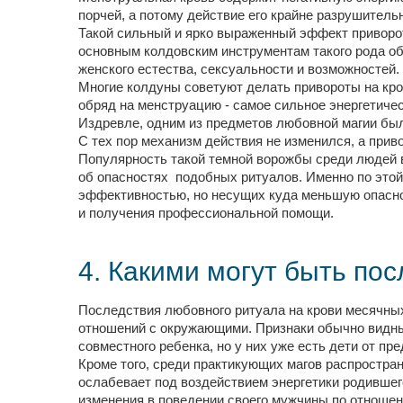
порчей, а потому действие его крайне разрушительн
Такой сильный и ярко выраженный эффект приворот
основным колдовским инструментам такого рода обр
женского естества, сексуальности и возможностей.
Многие колдуны советуют делать привороты на кров
обряд на менструацию - самое сильное энергетическ
Издревле, одним из предметов любовной магии бы
С тех пор механизм действия не изменился, а при
Популярность такой темной ворожбы среди людей 
об опасностях подобных ритуалов. Именно по это
эффективностью, но несущих куда меньшую опаснос
и получения профессиональной помощи.
4. Какими могут быть по
Последствия любовного ритуала на крови месячных
отношений с окружающими. Признаки обычно видны 
совместного ребенка, но у них уже есть дети от п
Кроме того, среди практикующих магов распростран
ослабевает под воздействием энергетики родившег
изменения в поведении своего мужчины по отношен