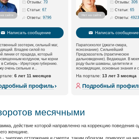
70
306
Отзывы:
Отзывы:
67
65
Статьи:
Статьи:
 на сайте
Нет на сайте
9796
492
Ответы:
Ответы:
Написать сообщение
Написать сообщение
твенный эзотерик, сильный маг,
Парапсихолог (джати-смара,
идящий. Владею силой по
яснознание). Сильнейший
й линии от прадеда, который
Предсказатель (практическое
освященным колдуном, чьи корни
дальновидение). Ведающая. В мое
 в Сибирь - Иркутскую губернию.
роду были шаманы, целители и
у очень сильные и...
ясновидящие, основные знания и 
переданы по роду. Так...
ортале:
6 лет 11 месяцев
На портале:
13 лет 3 месяца
одробный профиль
Подробный профил
иворотов месячными
рамма, действие которой направленно на коррекцию поведения о
его женщине.
 - энергию отторжения и смерти, таким образом, приворот на 