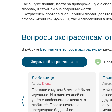
Как вы уже поняли, плата за привороженную любов
любовь, и стоит ли она подобных жертв.
Экстрасенсы портала “Волшебники любви” делятся
сферах жизни как мужчины, так и влюбленной в нег
Вопросы экстрасенсам от
В рубрике
Бесплатные вопросы экстрасенсам
кажды
Порт
Задать свой вопрос бесплатно
Любовница
Прив
Автор:
Елена
Автор
 на работе
Прожили с мужем 6 лет всё было
Мой 
 с которой
идеально. И в один из дней он
отно
бщаться и он
ушёл с любовницей,сказал что
други
 слов
любит её. Просто ничего не
ощуще
предвещало беды. И вот...
меня.