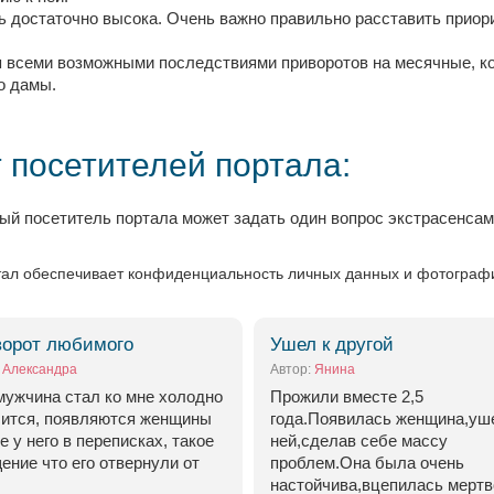
ь достаточно высока. Очень важно правильно расставить приори
 всеми возможными последствиями приворотов на месячные, ко
о дамы.
 посетителей портала:
й посетитель портала может задать один вопрос экстрасенса
ал обеспечивает конфиденциальность личных данных и фотографий
орот любимого
Ушел к другой
:
Александра
Автор:
Янина
мужчина стал ко мне холодно
Прожили вместе 2,5
сится, появляются женщины
года.Появилась женщина,уш
е у него в переписках, такое
ней,сделав себе массу
ние что его отвернули от
проблем.Она была очень
настойчива,вцепилась мертв