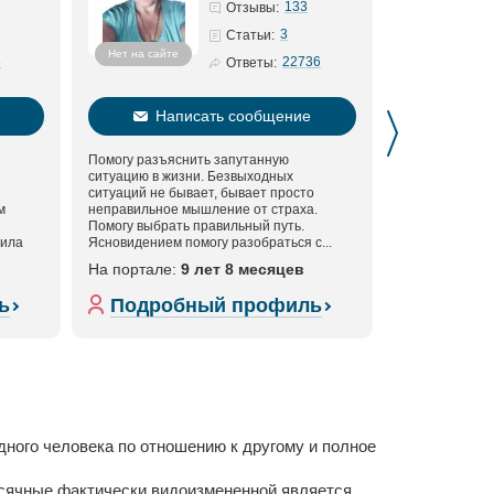
133
Отзывы:
3
Статьи:
Нет на сайте
Нет на сайте
3
22736
Ответы:
Написать сообщение
Нап
Помогу разъяснить запутанную
- Решение лю
ситуацию в жизни. Безвыходных
сложности - Л
ситуаций не бывает, бывает просто
отворот, остуд
м
неправильное мышление от страха.
(подбирается 
Помогу выбрать правильный путь.
клиента) - Пр
сила
Ясновидением помогу разобраться с...
противоположно
На портале:
9 лет 8 месяцев
На портале:
ь
Подробный профиль
Подро
дного человека по отношению к другому и полное
месячные фактически видоизмененной является