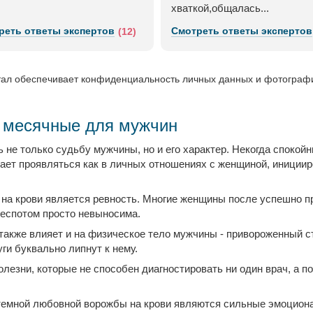
хваткой,общалась...
реть ответы экспертов
Смотреть ответы экспертов
(12)
ал обеспечивает конфиденциальность личных данных и фотографий
а месячные для мужчин
 не только судьбу мужчины, но и его характер. Некогда спокой
нает проявляться как в личных отношениях с женщиной, инициир
а крови является ревность. Многие женщины после успешно пр
деспотом просто невыносима.
также влияет и на физическое тело мужчины - привороженный ст
ги буквально липнут к нему.
лезни, которые не способен диагностировать ни один врач, а п
емной любовной ворожбы на крови являются сильные эмоциона