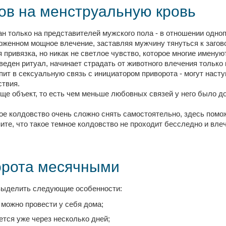
ов на менструальную кровь
н только на представителей мужского пола - в отношении одно
оженном мощное влечение, заставляя мужчину тянуться к заго
привязка, но никак не светлое чувство, которое многие имену
оведен ритуал, начинает страдать от животного влечения только
ит в сексуальную связь с инициатором приворота - могут наст
твия.
ище объект, то есть чем меньше любовных связей у него было д
ое колдовство очень сложно снять самостоятельно, здесь помо
те, что такое темное колдовство не проходит бесследно и влеч
орота месячными
выделить следующие особенности:
 можно провести у себя дома;
тся уже через несколько дней;