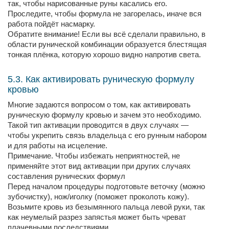
так, чтобы нарисованные руны касались его.
Проследите, чтобы формула не загорелась, иначе вся
работа пойдёт насмарку.
Обратите внимание! Если вы всё сделали правильно, в
области рунической комбинации образуется блестящая
тонкая плёнка, которую хорошо видно напротив света.
5.3. Как активировать руническую формулу
кровью
Многие задаются вопросом о том, как активировать
руническую формулу кровью и зачем это необходимо.
Такой тип активации проводится в двух случаях —
чтобы укрепить связь владельца с его рунным набором
и для работы на исцеление.
Примечание. Чтобы избежать неприятностей, не
применяйте этот вид активации при других случаях
составления рунических формул
Перед началом процедуры подготовьте веточку (можно
зубочистку), нож/иголку (поможет проколоть кожу).
Возьмите кровь из безымянного пальца левой руки, так
как неумелый разрез запястья может быть чреват
плачевными последствиями.