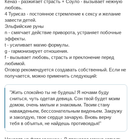
Кеназ - разжигает страсть + Соуло - вызывает нежную
любовь.
4 Турисаз - постоянное стремление к сексу и желание
завести детей.
Эльфийские руны
n - смягчает действие приворота, устраняет побочные
эффекты.
t - усиливает магию формулы.
g - гармонизирует отношения.
f - вызывает любовь, страсть и преклонение перед
любимой.
Оговор рекомендуется создавать собственный. Если не
получается, можно применить следующий:
"Жить спокойно ты не будешь! Я ночами буду
сниться, чуть одетая девица. Сон твой будет моим
домом, очень милым и знакомым. Твоим стану
наважденьем, бессознательным виденьем. Закружу
и заколдую, твое сердце зачарую. Вновь верну
тебя в объятья, не найдешь противоядья!"