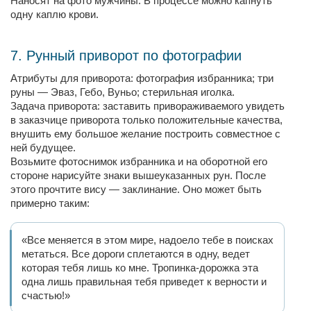
Наносят на фото мужчины. В процессе можно капнуть
одну каплю крови.
7. Рунный приворот по фотографии
Атрибуты для приворота: фотография избранника; три
руны — Эваз, Гебо, Вуньо; стерильная иголка.
Задача приворота: заставить привораживаемого увидеть
в заказчице приворота только положительные качества,
внушить ему большое желание построить совместное с
ней будущее.
Возьмите фотоснимок избранника и на оборотной его
стороне нарисуйте знаки вышеуказанных рун. После
этого прочтите вису — заклинание. Оно может быть
примерно таким:
«Все меняется в этом мире, надоело тебе в поисках
метаться. Все дороги сплетаются в одну, ведет
которая тебя лишь ко мне. Тропинка-дорожка эта
одна лишь правильная тебя приведет к верности и
счастью!»