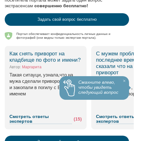
посетитель портала может задать один вопрос
экстрасенсам
совершенно бесплатно!
Задать свой вопрос бесплатно
Портал обеспечивает конфиденциальность личных данных и
фотографий (они видны только экспертам портала).
Как снять приворот на
С мужем пробле
кладбище по фото и имени?
последнее время
сказали что на м
Автор:
Маргарита
приворот
Такая ситауци, узнала,что на
Автор:
Анастасия
мужа сделали приворот по фото
Смахните влево,
чтобы увидеть
и закопали в погилу с Его
Ругаемся часто , мн
следующий вопрос
именем
что на нем приворот
Смотреть ответы
Смотреть ответы
(15)
экспертов
экспертов