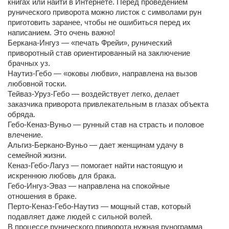
книгах или найти в Интернете. Перед проведением
рунического приворота можно листок с символами рун
приготовить заранее, чтобы не ошибиться перед их
написанием. Это очень важно!
Беркана-Ингуз — «печать Фрейи», рунический
приворотный став ориентированный на заключение
брачных уз.
Наутиз-Гебо — «оковы любви», направлена на вызов
любовной тоски.
Тейваз-Уруз-Гебо — воздействует легко, делает
заказчика приворота привлекательным в глазах объекта
обряда.
Гебо-Кеназ-Вуньо — рунный став на страсть и половое
влечение.
Альгиз-Беркано-Вуньо — дает женщинам удачу в
семейной жизни.
Кеназ-Гебо-Лагуз — помогает найти настоящую и
искреннюю любовь для брака.
Гебо-Ингуз-Эваз — направлена на спокойные
отношения в браке.
Перто-Кеназ-Гебо-Наутиз — мощный став, который
подавляет даже людей с сильной волей.
В процессе рунического приворота нужная рунограмма