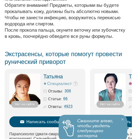
Обратите внимание! Предметы, которыми вы будете
прокалывать кожу, должны быть абсолютно новыми.
Чтобы не занести инфекцию, вооружитесь перекисью
водорода или спиртом.
После прокола пальца, окуните веточку или зубочистку
в кровь, поочерёдно обведите все руны формулы.
Экстрасенсы, которые помогут провести
рунический приворот
Татьяна
Тат
Специалист
306
Отзывы:
66
Статьи:
Нет на сайте
Нет на сайте
4923
Ответы:
Смахните влево,
Написать сообщение
Написать со
чтобы увидеть
следующего
Парапсихолог (джати-смара,
Помогу разъяснить запу
эксперта
яснознание). Сильнейший
ситуацию в жизни. Безв