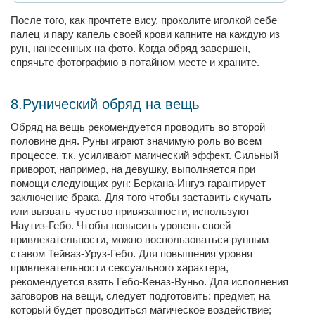
После того, как прочтете вису, проколите иголкой себе
палец и пару капель своей крови капните на каждую из
рун, нанесенных на фото. Когда обряд завершен,
спрячьте фотографию в потайном месте и храните.
8.Рунический обряд на вещь
Обряд на вещь рекомендуется проводить во второй
половине дня. Руны играют значимую роль во всем
процессе, т.к. усиливают магический эффект. Сильный
приворот, например, на девушку, выполняется при
помощи следующих рун: Беркана-Ингуз гарантирует
заключение брака. Для того чтобы заставить скучать
или вызвать чувство привязанности, используют
Наутиз-Гебо. Чтобы повысить уровень своей
привлекательности, можно воспользоваться рунным
ставом Тейваз-Уруз-Гебо. Для повышения уровня
привлекательности сексуального характера,
рекомендуется взять Гебо-Кеназ-Вуньо. Для исполнения
заговоров на вещи, следует подготовить: предмет, на
который будет проводиться магическое воздействие;