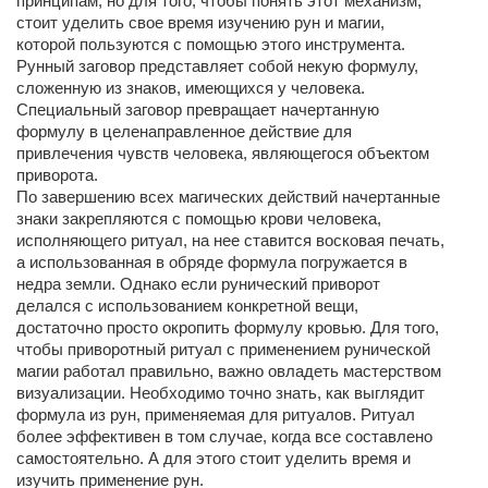
принципам, но для того, чтобы понять этот механизм,
стоит уделить свое время изучению рун и магии,
которой пользуются с помощью этого инструмента.
Рунный заговор представляет собой некую формулу,
сложенную из знаков, имеющихся у человека.
Специальный заговор превращает начертанную
формулу в целенаправленное действие для
привлечения чувств человека, являющегося объектом
приворота.
По завершению всех магических действий начертанные
знаки закрепляются с помощью крови человека,
исполняющего ритуал, на нее ставится восковая печать,
а использованная в обряде формула погружается в
недра земли. Однако если рунический приворот
делался с использованием конкретной вещи,
достаточно просто окропить формулу кровью. Для того,
чтобы приворотный ритуал с применением рунической
магии работал правильно, важно овладеть мастерством
визуализации. Необходимо точно знать, как выглядит
формула из рун, применяемая для ритуалов. Ритуал
более эффективен в том случае, когда все составлено
самостоятельно. А для этого стоит уделить время и
изучить применение рун.