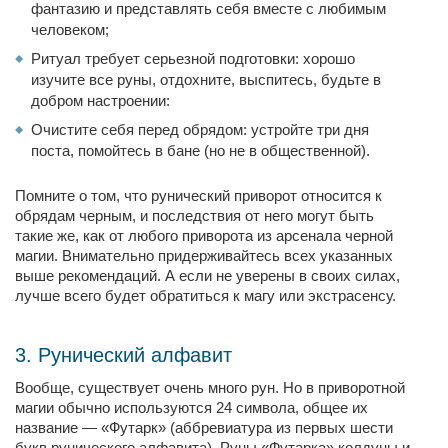
фантазию и представлять себя вместе с любимым
человеком;
Ритуал требует серьезной подготовки: хорошо
изучите все руны, отдохните, выспитесь, будьте в
добром настроении:
Очистите себя перед обрядом: устройте три дня
поста, помойтесь в бане (но не в общественной).
Помните о том, что рунический приворот относится к
обрядам черным, и последствия от него могут быть
такие же, как от любого приворота из арсенала черной
магии. Внимательно придерживайтесь всех указанных
выше рекомендаций. А если не уверены в своих силах,
лучше всего будет обратиться к магу или экстрасенсу.
3. Рунический алфавит
Вообще, существует очень много рун. Но в приворотной
магии обычно используются 24 символа, общее их
название — «Футарк» (аббревиатура из первых шести
букв рунического алфавита). Руны «Футарка» колдуны и