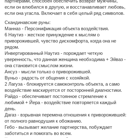
партнерами, способен обеспечить возврат мужчины,
если он влюбился в другую, и восстанавливает любовь,
если она угасла. Включает в себя целый ряд символов.
Скандинавские руны:
Манназ - Персонификация объекта воздействия.
6 Наутиз - жесткое принуждение к мыслям о
приворожившей, чувство дискомфорта, когда она не
рядом.
Инвертированный Наутиз - порождает четкую
уверенность, что данная женщина необходима + Эйваз -
она становится смыслом жизни.
Ансуз - мысли только о приворожившей.
Вуньо - радость от общения с хозяйкой.
2 Лагуза - блокируется самоконтроль объекта, а само
воздействие маскируется от посторонней диагностики.
Райдо - обеспечивает постоянное стремление к
любимой + Йера - воздействие повторяется каждый
день.
Дагаз - взрывная перемена отношения к приворожившей:
от полного равнодушия к обожанию.
Гебо - вызывает желание партнерства, побуждает
заботиться и помогать во всем.