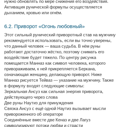
нужно обновлять по мере снижения его воздействия.
Активация рунической формулы осуществляется
дыханием, кровью или огнём.
6.2. Приворот «Огонь любовный»
Этот сильный рунический приворотный став на мужчину
рекомендуется использовать, если вы точно уверены,
что данный человек — ваша судьба. В нём руны
работают достаточно жёстко, поэтому снимать его
воздействие будет тяжело. По центру рисунка
помещается Манназ как символ человека, которого
привораживаем, к ней прикрепляется Беркана,
означающая женщину, делающую приворот. Ниже
Манназ рисуется Тейваз — указание на мужчину. Также
в формулу входят следующие символы:
Зеркальная Ансуз как сильная энергия приворота,
действующего через слова
Две руны Наутиз для принуждения
Связка Ансуз с ещё одной Наутиз вызывает мысли
привороженного об операторе
Соединённые вместе две Кеназ и две Лагуз
символизируют потоки любви и страсти