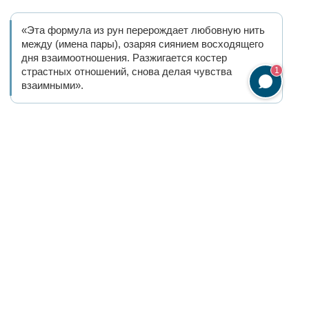
«Эта формула из рун перерождает любовную нить
между (имена пары), озаряя сиянием восходящего
дня взаимоотношения. Разжигается костер
страстных отношений, снова делая чувства
1
взаимными».
Такой ритуал можно проводить как защиту на здоровье,
на отношения влюбленных. Вместо фотографии можно
взять личную вещь суженого, но после обряда ее
необходимо вернуть на место, потому что действие рун
начнется только после того, как человек станет носить
этот предмет с собой.
10. Когда подействует и на сколько
От следующих условий зависит то,
когда начнет
действовать приворот
:
условия жизни жертвы ритуала;
его ближайшее окружение;