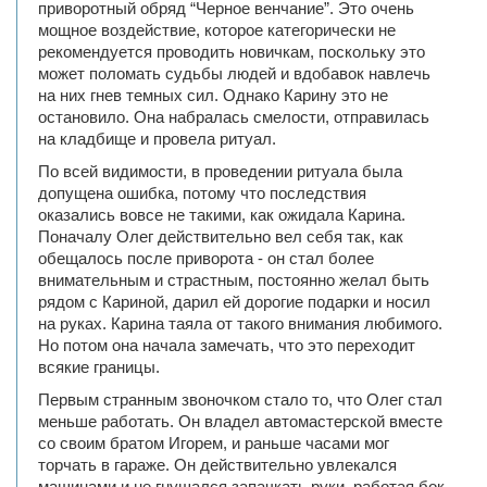
приворотный обряд “Черное венчание”. Это очень
мощное воздействие, которое категорически не
рекомендуется проводить новичкам, поскольку это
может поломать судьбы людей и вдобавок навлечь
на них гнев темных сил. Однако Карину это не
остановило. Она набралась смелости, отправилась
на кладбище и провела ритуал.
По всей видимости, в проведении ритуала была
допущена ошибка, потому что последствия
оказались вовсе не такими, как ожидала Карина.
Поначалу Олег действительно вел себя так, как
обещалось после приворота - он стал более
внимательным и страстным, постоянно желал быть
рядом с Кариной, дарил ей дорогие подарки и носил
на руках. Карина таяла от такого внимания любимого.
Но потом она начала замечать, что это переходит
всякие границы.
Первым странным звоночком стало то, что Олег стал
меньше работать. Он владел автомастерской вместе
со своим братом Игорем, и раньше часами мог
торчать в гараже. Он действительно увлекался
машинами и не гнушался запачкать руки, работая бок