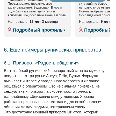
Предсказатель (практическое
ситуаций не бывает, быв
дальновидение). Ведающая. В моем
неправильное мышление 
роду были шаманы, целители и
Помогу выбрать правиль
ясновидящие, основные знания и сила
Ясновидением помогу раз
переданы по роду. Так...
На портале:
13 лет 3 месяца
На портале:
9 лет 8
Подробный профиль
Подробный 
6. Еще примеры рунических приворотов
6.1. Приворот «Радость общения»
В этот лёгкий рунический приворотный став на мужчину
входят всего три руны: Ансуз, Гебо, Вуньо. Формула
вызывает интерес у загаданного человека и желание
общаться с оператором. Это не сильная привязка, не
сексуальный приворот, а скорее просто толчок к
дальнейшему сближению между людьми. Хорошо
работает при новых знакомствах и для возобновления
общения между людьми, потерявшими связь.
Это достаточно мощный приворотный став, который