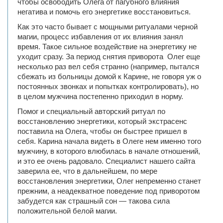
чтобы освободить Олега от пагубного влияния
негатива и помочь его энергетике восстановиться.
Как это часто бывает с мощными ритуалами черной
магии, процесс избавления от их влияния занял
время. Такое сильное воздействие на энергетику не
уходит сразу. За период снятия приворота Олег еще
несколько раз вел себя странно (например, пытался
сбежать из больницы домой к Карине, не говоря уж о
постоянных звонках и попытках контролировать), но
в целом мужчина постепенно приходил в норму.
Помог и специальный авторский ритуал по
восстановлению энергетики, который экстрасенс
поставила на Олега, чтобы он быстрее пришел в
себя. Карина начала видеть в Олеге нем именно того
мужчину, в которого влюбилась в начале отношений,
и это ее очень радовало. Специалист нашего сайта
заверила ее, что в дальнейшем, по мере
восстановления энергетики, Олег непременно станет
прежним, а неадекватное поведение под приворотом
забудется как страшный сон — такова сила
положительной белой магии.