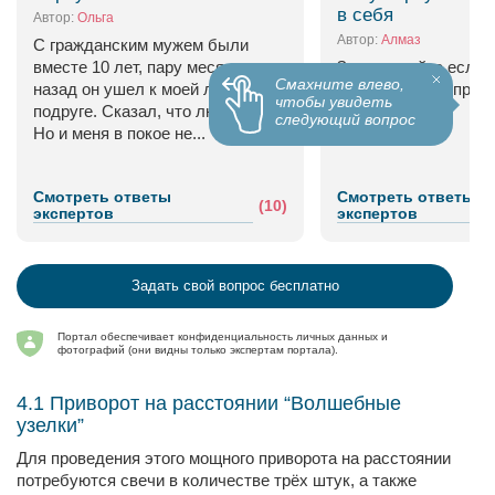
в себя
Автор:
Ольга
Автор:
Алмаз
С гражданским мужем были
вместе 10 лет, пару месяцев
Здравствуйте если 
Смахните влево,
назад он ушел к моей лучшей
приворот Хочу прив
чтобы увидеть
подруге. Сказал, что любит ее.
себе жену
следующий вопрос
Но и меня в покое не...
Смотреть ответы
Смотреть ответы
(10)
экспертов
экспертов
Задать свой вопрос бесплатно
Портал обеспечивает конфиденциальность личных данных и
фотографий (они видны только экспертам портала).
4.1 Приворот на расстоянии “Волшебные
узелки”
Для проведения этого мощного приворота на расстоянии
потребуются свечи в количестве трёх штук, а также