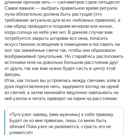
длинная прочная нить — сантиметров сорок-пятьдесят.
Самое важное — выбрать правильное время ритуала:
луна обязательно должна быть растущая (это
требование актуально для всех любовных привязок), а
сам обряд проводится поздним вечером или ночью,
когда солнца на небе уже нет. В данном случае вам
потребуется закрыть шторами все окна, погасить
искусственное освещение в помещении и поставить на
пол три зажжённые свечи так, чтобы они образовали
воображаемый треугольник. Но старайтесь расположить
источники огня на довольно большом расстоянии друг
от друга, так как вам нужно будет сесть в центр этой
фигуры.
Итак, как только вы устроились между свечами, взяв в
руки подготовленную нить, задержите взгляд на одной
из свечей, а затем начинайте медленно завязывать на
ней узелок и читать приворот на парня на расстоянии:
«Туго узел завяжу, (имя мужчины) к себе привяжу.
Будет он ко мне привязан, лишь со мною быть
обязан! Пока узел не развяжется, страсть его не
уляжется!»