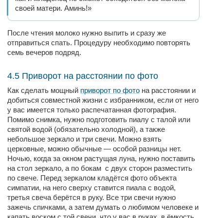
своей матери. Аминь!»
После чтения молоко нужно выпить и сразу же
отправиться спать. Процедуру необходимо повторять
семь вечеров подряд.
4.5 Приворот на расстоянии по фото
Как сделать мощный
приворот по фото
на расстоянии и
добиться совместной жизни с избранником, если от него
у вас имеется только распечатанная фотография.
Помимо снимка, нужно подготовить пиалу с талой или
святой водой (обязательно холодной), а также
небольшое зеркало и три свечи. Можно взять
церковные, можно обычные — особой разницы нет.
Ночью, когда за окном растущая луна, нужно поставить
на стол зеркало, а по бокам с двух сторон разместить
по свече. Перед зеркалом кладётся фото объекта
симпатии, на него сверху ставится пиала с водой,
третья свеча берётся в руку. Все три свечи нужно
зажечь спичками, а затем думать о любимом человеке и
капать воском с той свечи, что у вас в руках, в ёмкость