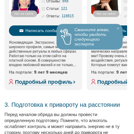
948
Отзывы:
121
Статьи:
Нет на сайте
Нет на сайте
118815
Ответы:
Смахните влево,
Написать сообщение
Написать со
чтобы увидеть
следующего
Ясновидящая. Экстрасенс. Маг
Потомственная ясновидя
эксперта
широкого профиля, самые мощные и
экстрасенс. Работаю в 
действенные ритуалы в любых сферах.
магических направления
Работаю только на этом сайте на
маг! Провожу очень силь
платной основе. В совершенстве
воздействия, ритуалы, з
владею любовной магией и не только,...
Которые помогут вам доб
На портале:
9 лет 9 месяцев
На портале:
9 лет 1
Подробный профиль
Подробный 
3. Подготовка к привороту на расстоянии
Перед началом обряда вы должны провести
определенную подготовку. Помните, что алкоголь
ослабляет контроль и может направить энергию не в ту
сторону, поэтому несколько дней до приворота не