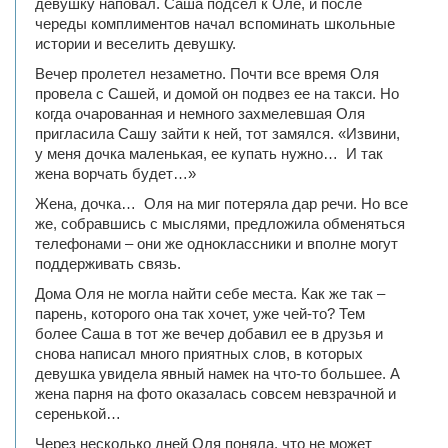
девушку наповал. Саша подсел к Оле, и после
череды комплиментов начал вспоминать школьные
истории и веселить девушку.
Вечер пролетел незаметно. Почти все время Оля
провела с Сашей, и домой он подвез ее на такси. Но
когда очарованная и немного захмелевшая Оля
пригласила Сашу зайти к ней, тот замялся. «Извини,
у меня дочка маленькая, ее купать нужно… И так
жена ворчать будет…»
Жена, дочка… Оля на миг потеряла дар речи. Но все
же, собравшись с мыслями, предложила обменяться
телефонами – они же одноклассники и вполне могут
поддерживать связь.
Дома Оля не могла найти себе места. Как же так –
парень, которого она так хочет, уже чей-то? Тем
более Саша в тот же вечер добавил ее в друзья и
снова написал много приятных слов, в которых
девушка увидела явный намек на что-то большее. А
жена парня на фото оказалась совсем невзрачной и
серенькой…
Через несколько дней Оля поняла, что не может