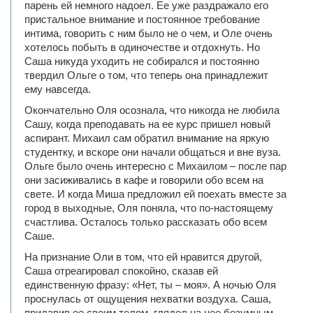
парень ей немного надоел. Ее уже раздражало его
пристальное внимание и постоянное требование
интима, говорить с ним было не о чем, и Оле очень
хотелось побыть в одиночестве и отдохнуть. Но
Саша никуда уходить не собирался и постоянно
твердил Ольге о том, что теперь она принадлежит
ему навсегда.
Окончательно Оля осознала, что никогда не любила
Сашу, когда преподавать на ее курс пришел новый
аспирант. Михаил сам обратил внимание на яркую
студентку, и вскоре они начали общаться и вне вуза.
Ольге было очень интересно с Михаилом – после пар
они засиживались в кафе и говорили обо всем на
свете. И когда Миша предложил ей поехать вместе за
город в выходные, Оля поняла, что по-настоящему
счастлива. Осталось только рассказать обо всем
Саше.
На признание Оли в том, что ей нравится другой,
Саша отреагировал спокойно, сказав ей
единственную фразу: «Нет, ты – моя». А ночью Оля
проснулась от ощущения нехватки воздуха. Саша,
придавив ее своим телом, глядел на нее безумным