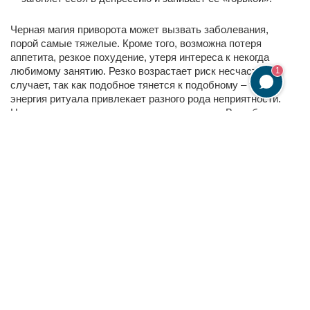
Черная магия приворота может вызвать заболевания,
порой самые тяжелые. Кроме того, возможна потеря
аппетита, резкое похудение, утеря интереса к некогда
любимому занятию. Резко возрастает риск несчастных
1
случает, так как подобное тянется к подобному – темная
энергия ритуала привлекает разного рода неприятности.
Нередко у мужчин развивается импотенция. В особо
тяжелых случаях могут появиться даже мысли о
суициде.
Воздействие магии может негативно сказаться и на
детях привораживаемого – на везении и даже здоровье.
Всё то же самое может испытывать и сама «колдунья»,
если на ней не стоит соответствующая сильная защита,
или же когда на объекте приворота имеется щит и вся
энергия ритуала оборачивается против ворожеи. Для
женщин проведенный обряд приворота на расстоянии
может обернуться бесплодием.
Именно поэтому, если вы далеки от магии, а речь идет о
жизни близких людей, лучше всего обратиться к
опытному магу. Опытный маг не только успешно
проведет отворот, но и сможет защитить вашего