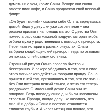
думать ни о чем, кроме Саши. Вскоре они снова
вместе пили кофе, и Саша продолжал свой веселый
флирт.
«Он будет моим!» - сказала себе Ольга, вернувшись
домой. Ведь у девушки уже созрел план – она
решила призвать на помощь магию. С детства Оля
помнила рассказы маминой подруги, которая якобы
отбила мужа у родственницы с помощью приворота.
Перечитав истории о разных ритуалах, Ольга
выбрала кладбищенский приворот, ведь по отзывам
он показался ей самым сильным.
Страшный ритуал Ольга провела быстро и
бесстрашно. И вскоре убедилась в том, что о силе
этого магического действия говорили правду. Саша
пришел к ней сам, признавшись в том, что его жизнь
без Оли потеряла всякий смысл, а жена его теперь
раздражает. О маленькой дочке Саши они не
говорили. Ведь последующие дни были наполнены
страстью. Правда, иногда девушке казалось, что
милый и добрый Саша в постели становится
слишком грубым. А через месяц она поняла, что