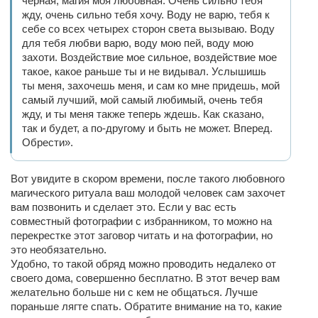
черная, магия моя любовная. Очень сильно тебя
жду, очень сильно тебя хочу. Воду не варю, тебя к
себе со всех четырех сторон света вызываю. Воду
для тебя любви варю, воду мою пей, воду мою
захоти. Воздействие мое сильное, воздействие мое
такое, какое раньше ты и не видывал. Услышишь
ты меня, захочешь меня, и сам ко мне придешь, мой
самый лучший, мой самый любимый, очень тебя
жду, и ты меня также теперь ждешь. Как сказано,
так и будет, а по-другому и быть не может. Вперед.
Обрести».
Вот увидите в скором времени, после такого любовного
магического ритуала ваш молодой человек сам захочет
вам позвонить и сделает это. Если у вас есть
совместный фотографии с избранником, то можно на
перекрестке этот заговор читать и на фотографии, но
это необязательно.
Удобно, то такой обряд можно проводить недалеко от
своего дома, совершенно бесплатно. В этот вечер вам
желательно больше ни с кем не общаться. Лучше
пораньше лягте спать. Обратите внимание на то, какие