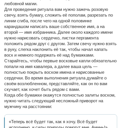
любовной магии.
Для проведения ритуала вам нужно зажечь розовую
свечу, взять бумагу, сложить её пополам, разрезать по
линии сгиба, после чего на одной половинке
карандашом написать ваше собственное имя, а на
второй — имя избранника. Далее около каждого имени
нужно нарисовать сердечко, листки пергамента
положить рядом друг с другом. Затем свечу нужно взять
в руку, слегка наклонить её так, чтобы начал капать
воск и немного подержать её над бумажками.
Старайтесь, чтобы первые восковые капли обязательно
попали на имя кавалера, а далее ваша цель —
полностью покрыть воском имена и нарисованные
сердечки. Во время выполнения ритуала думайте о
своём возлюбленном, представляйте, как он по вам
скучает, как хочет быть рядом с вами.
Когда обе бумажки окажутся полностью залиты воском,
нужно читать следующий несложный приворот на
мужчину на расстоянии:
«Теперь всё будет так, как я хочу. Всё будет
исполнено, и силы природы помогут мне. Аминь!»