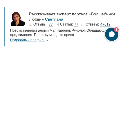
Рассказывает эксперт портала «Волшебники
Любви»
Светлана
77
77
47619
Отзывы:
Статьи:
Ответы:
1
Потомственный Белый Маг, Таролог, Рунолог. Обладаю даром
предвидения. Провожу мощные приво...
Подробный профиль
Все знают о том, что мужчину можно увести
приворотом. Однако всегда кажется, что это
случается с кем-то другим. С нами-то точно такого не
будет.
Надежда тоже думала так.
У нее за плечами двадцать с лишним лет брака с
любимым мужчиной. Два сына, которые уже
выросли. Страсть и крепкие отношения даже по сей
день. Казалось бы, что может случиться?
Отношения Надежды и Василия зародились еще в
старших классах школы. После выпуска они