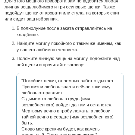
Для этого мощного приворота вам понадобится любая
личная вещь любимого и три осиновые щепки. Также
подойдут щепки от кровати или стула, на которых спит
или сидит ваш избранник.
В полнолуние после заката отправляйтесь на
кладбище.
Найдите могилу покойного с таким же именем, как
у вашего любимого человека.
Положите личную вещь на могилу, подожгите над
ней щепки и прочитайте заговор:
“Покойник лежит, от земных забот отдыхает.
При жизни любовь знал и сейчас к живому
любовь отправляет.
С дымом та любовь в грудь (имя
возлюбленного) войдет да там и останется.
Мертвому вечно в гробу лежать, а любови
тайной вечно в сердце (имя возлюбленного)
быть.
Слово мое крепким будет, как камень
могильный. Пусть так и свершится.”