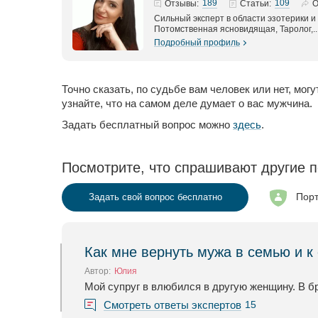
189
109
Отзывы:
Статьи:
О
Сильный эксперт в области эзотерики и
Потомственная ясновидящая, Таролог,..
Подробный профиль
Точно сказать, по судьбе вам человек или нет, м
узнайте, что на самом деле думает о вас мужчина.
Задать бесплатный вопрос можно
здесь
.
Посмотрите, что спрашивают другие п
Порт
Задать свой вопрос бесплатно
Как мне вернуть мужа в семью и к
Автор:
Юлия
Мой супруг в влюбился в другую женщину. В бр
Смотреть ответы экспертов
15