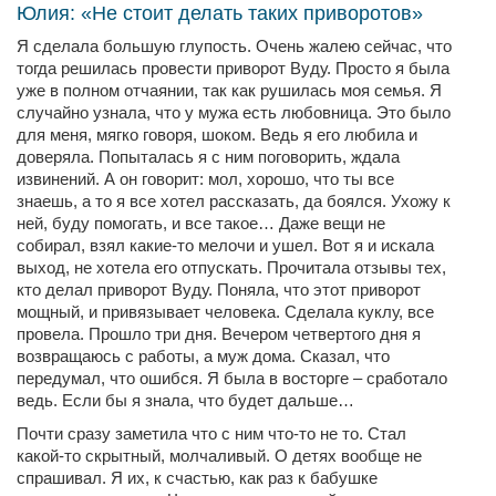
Юлия: «Не стоит делать таких приворотов»
Я сделала большую глупость. Очень жалею сейчас, что
тогда решилась провести приворот Вуду. Просто я была
уже в полном отчаянии, так как рушилась моя семья. Я
случайно узнала, что у мужа есть любовница. Это было
для меня, мягко говоря, шоком. Ведь я его любила и
доверяла. Попыталась я с ним поговорить, ждала
извинений. А он говорит: мол, хорошо, что ты все
знаешь, а то я все хотел рассказать, да боялся. Ухожу к
ней, буду помогать, и все такое… Даже вещи не
собирал, взял какие-то мелочи и ушел. Вот я и искала
выход, не хотела его отпускать. Прочитала отзывы тех,
кто делал приворот Вуду. Поняла, что этот приворот
мощный, и привязывает человека. Сделала куклу, все
провела. Прошло три дня. Вечером четвертого дня я
возвращаюсь с работы, а муж дома. Сказал, что
передумал, что ошибся. Я была в восторге – сработало
ведь. Если бы я знала, что будет дальше…
Почти сразу заметила что с ним что-то не то. Стал
какой-то скрытный, молчаливый. О детях вообще не
спрашивал. Я их, к счастью, как раз к бабушке