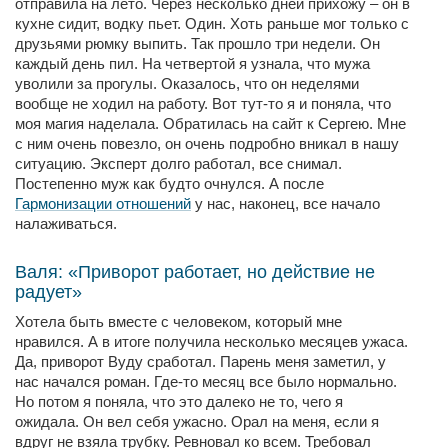
отправила на лето. Через несколько дней прихожу – он в
кухне сидит, водку пьет. Один. Хоть раньше мог только с
друзьями рюмку выпить. Так прошло три недели. Он
каждый день пил. На четвертой я узнала, что мужа
уволили за прогулы. Оказалось, что он неделями
вообще не ходил на работу. Вот тут-то я и поняла, что
моя магия наделала. Обратилась на сайт к Сергею. Мне
с ним очень повезло, он очень подробно вникал в нашу
ситуацию. Эксперт долго работал, все снимал.
Постепенно муж как будто очнулся. А после
Гармонизации отношений
у нас, наконец, все начало
налаживаться.
Валя: «Приворот работает, но действие не
радует»
Хотела быть вместе с человеком, который мне
нравился. А в итоге получила несколько месяцев ужаса.
Да, приворот Вуду сработал. Парень меня заметил, у
нас начался роман. Где-то месяц все было нормально.
Но потом я поняла, что это далеко не то, чего я
ожидала. Он вел себя ужасно. Орал на меня, если я
вдруг не взяла трубку. Ревновал ко всем. Требовал