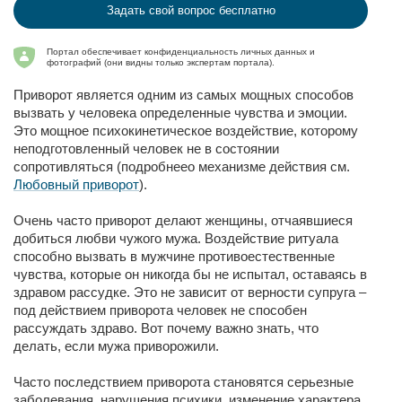
Задать свой вопрос бесплатно
Портал обеспечивает конфиденциальность личных данных и
фотографий (они видны только экспертам портала).
Приворот является одним из самых мощных способов
вызвать у человека определенные чувства и эмоции.
Это мощное психокинетическое воздействие, которому
неподготовленный человек не в состоянии
сопротивляться (подробнеео механизме действия см.
Любовный приворот
).
Очень часто приворот делают женщины, отчаявшиеся
добиться любви чужого мужа. Воздействие ритуала
способно вызвать в мужчине противоестественные
чувства, которые он никогда бы не испытал, оставаясь в
здравом рассудке. Это не зависит от верности супруга –
под действием приворота человек не способен
рассуждать здраво. Вот почему важно знать, что
делать, если мужа приворожили.
Часто последствием приворота становятся серьезные
заболевания, нарушения психики, изменение характера