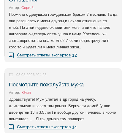
Автор:
Сергей
Прожили с девушкой гражданским браком 7 месяцев. Тагда
она разошлась с моим другом,и начала отношения со
мной. На этой неделе оклевитали меня и ей что папало
наговорил он,теперь опять ушла к нему. Хотелось бы
знать,вернется ли она ко мне? И если нет,встречу ли я
кого то,и будет ли у меня личная жизн...
Смотреть ответы экспертов
12
03.08.2026 / 04:23
Посмотрите пожалуйста мужа
Автор:
Юлия
Здравствуйте! Муж улетал в др город на учебу,
длительную и завел там роман. Вернулся домой (у нас
двое детей 13 и 3,5 лет) и вообще другой человек, в корне
поменялся …. Я так думаю там приворот
Смотреть ответы экспертов
14