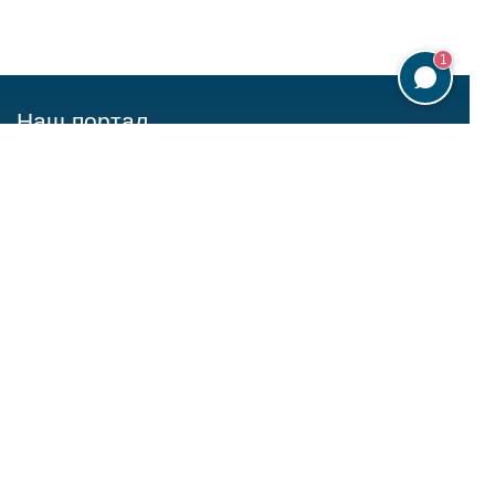
1
Наш портал
Рейтинг экстрасенсов
Бесплатные вопросы
Любовный гороскоп
Блоги экстрасенсов
Онлайн-гадания
Полезные статьи
Для экспертов
Стать экспертом на сайте