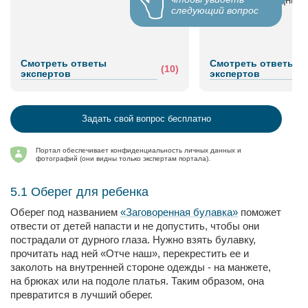
следующий вопрос
полосы
Смотреть ответы
Смотреть ответы
(10)
экспертов
экспертов
Задать свой вопрос бесплатно
Портал обеспечивает конфиденциальность личных данных и
фотографий (они видны только экспертам портала).
5.1 Оберег для ребенка
Оберег под названием
«Заговоренная булавка»
поможет
отвести от детей напасти и не допустить, чтобы они
пострадали от дурного глаза. Нужно взять булавку,
прочитать над ней «Отче наш», перекрестить ее и
заколоть на внутренней стороне одежды - на манжете,
на брюках или на подоле платья. Таким образом, она
превратится в лучший оберег.