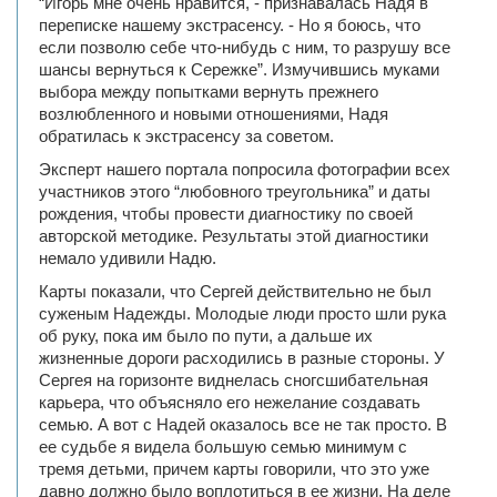
“Игорь мне очень нравится, - признавалась Надя в
переписке нашему экстрасенсу. - Но я боюсь, что
если позволю себе что-нибудь с ним, то разрушу все
шансы вернуться к Сережке”. Измучившись муками
выбора между попытками вернуть прежнего
возлюбленного и новыми отношениями, Надя
обратилась к экстрасенсу за советом.
Эксперт нашего портала попросила фотографии всех
участников этого “любовного треугольника” и даты
рождения, чтобы провести диагностику по своей
авторской методике. Результаты этой диагностики
немало удивили Надю.
Карты показали, что Сергей действительно не был
суженым Надежды. Молодые люди просто шли рука
об руку, пока им было по пути, а дальше их
жизненные дороги расходились в разные стороны. У
Сергея на горизонте виднелась сногсшибательная
карьера, что объясняло его нежелание создавать
семью. А вот с Надей оказалось все не так просто. В
ее судьбе я видела большую семью минимум с
тремя детьми, причем карты говорили, что это уже
давно должно было воплотиться в ее жизни. На деле