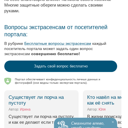
Многие защитные обереги можно сделать своими
руками.
Вопросы экстрасенсам от посетителей
портала:
В рубрике
Бесплатные вопросы экстрасенсам
каждый
посетитель портала может задать один вопрос
экстрасенсам
совершенно бесплатно!
Задать свой вопрос бесплатно
Портал обеспечивает конфиденциальность личных данных и
фотографий (они видны только экспертам портала).
Существует ли порча на
Кто навёл на меня
пустоту
как её снять
Автор:
Ирина
Автор:
Юля
Существует ли порча на пустоту
В жизни происходит 
и как ее делают если такая есть
непонятное. То всё 
Смахните влево,
чтобы увидеть
как начнутся одни 