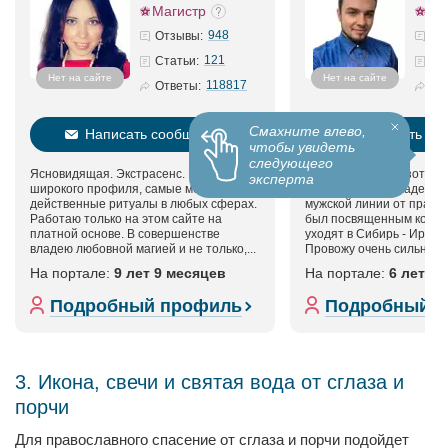
Магистр
948
Отзывы:
121
Статьи:
Нет на сайте
Нет на сайте
118817
Ответы:
Смахните влево,
Написать сообщение
Написать со
чтобы увидеть
следующего
Ясновидящая. Экстрасенс. Маг
Потомственный эзотерик
эксперта
широкого профиля, самые мощные и
ясновидящий. Владею с
действенные ритуалы в любых сферах.
мужской линии от праде
Работаю только на этом сайте на
был посвященным колдун
платной основе. В совершенстве
уходят в Сибирь - Иркут
владею любовной магией и не только,...
Провожу очень сильные и
На портале:
9 лет 9 месяцев
На портале:
6 лет 1
Подробный профиль
Подробный 
3. Икона, свечи и святая вода от сглаза и
порчи
Для православного спасение от сглаза и порчи подойдет