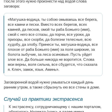
После этого нужно произнести над водой слова
заговора:
«Матушка-водица, ты собою омываешь все берега,
все камни и пески. Вместо всех берегов, всех
камней, да песков, омой ты раба Божьего (имя),
смой с него все сглазы, да порчи, все уроки, да
призоры, все скорби, да болезни телесные, всю
худобу, да злобу. Принеси ты, матушка-водица, все
плохое от раба Божьего (имя) за поля широкие, за
болота зыбучие, за леса осиновые. Пусть уйдет
злое все. Да больше никогда не воротится. Слова
мои верны, воля сильна, все сбудется, что сказала
я. Ключ, замок, язык. Аминь».
Заговоренной водой нужно умываться каждый день
ранним утром, а также сбрызнуть ею все стены в доме.
Случай из практики экстрасенса
К экстрасенсу, сотрудничающему с нашим порталом,
обратилась Надежда (здесь и далее имена