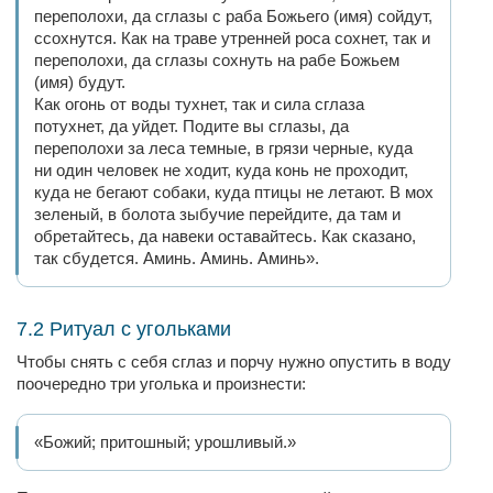
переполохи, да сглазы с раба Божьего (имя) сойдут,
ссохнутся. Как на траве утренней роса сохнет, так и
переполохи, да сглазы сохнуть на рабе Божьем
(имя) будут.
Как огонь от воды тухнет, так и сила сглаза
потухнет, да уйдет. Подите вы сглазы, да
переполохи за леса темные, в грязи черные, куда
ни один человек не ходит, куда конь не проходит,
куда не бегают собаки, куда птицы не летают. В мох
зеленый, в болота зыбучие перейдите, да там и
обретайтесь, да навеки оставайтесь. Как сказано,
так сбудется. Аминь. Аминь. Аминь».
7.2 Ритуал с угольками
Чтобы снять с себя сглаз и порчу нужно опустить в воду
поочередно три уголька и произнести:
«Божий; притошный; урошливый.»