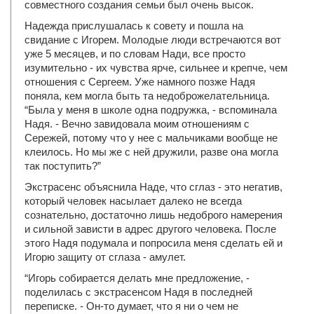
совместного создания семьи был очень высок.
Надежда прислушалась к совету и пошла на
свидание с Игорем. Молодые люди встречаются вот
уже 5 месяцев, и по словам Нади, все просто
изумительно - их чувства ярче, сильнее и крепче, чем
отношения с Сергеем. Уже намного позже Надя
поняла, кем могла быть та недоброжелательница.
“Была у меня в школе одна подружка, - вспоминала
Надя. - Вечно завидовала моим отношениям с
Сережей, потому что у нее с мальчиками вообще не
клеилось. Но мы же с ней дружили, разве она могла
так поступить?”
Экстрасенс объяснила Наде, что сглаз - это негатив,
который человек насылает далеко не всегда
сознательно, достаточно лишь недоброго намерения
и сильной зависти в адрес другого человека. После
этого Надя подумала и попросила меня сделать ей и
Игорю защиту от сглаза - амулет.
“Игорь собирается делать мне предложение, -
поделилась с экстрасенсом Надя в последней
переписке. - Он-то думает, что я ни о чем не