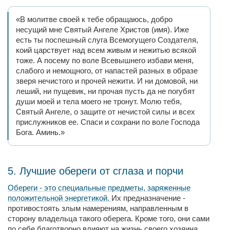
«В молитве своей к тебе обращаюсь, добро
несущий мне Святый Ангеле Христов (имя). Иже
есть ты поспешный слуга Всемогущего Создателя,
коий царствует над всем живым и нежитью всякой
тоже. А посему по воле Всевышнего избави меня,
слабого и немощного, от напастей разных в образе
зверя нечистого и прочей нежити. И ни домовой, ни
леший, ни пущевик, ни прочая пусть да не погубят
души моей и тела моего не тронут. Молю тебя,
Святый Ангеле, о защите от нечистой силы и всех
прислужников ее. Спаси и сохрани по воле Господа
Бога. Аминь.»
5. Лучшие обереги от сглаза и порчи
Обереги - это специальные предметы, заряженные
положительной энергетикой.
Их предназначение -
противостоять злым намерениям, направленным в
сторону владельца такого оберега. Кроме того, они сами
по себе благотворно влияют на жизнь своего хозяина.