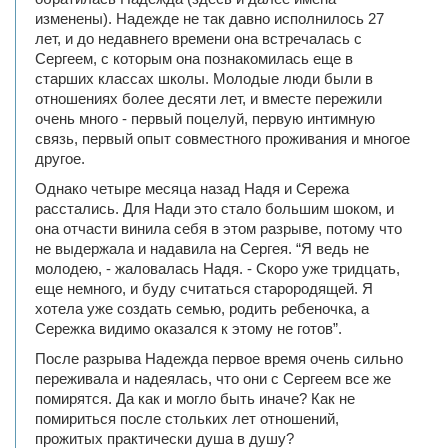
изменены). Надежде не так давно исполнилось 27
лет, и до недавнего времени она встречалась с
Сергеем, с которым она познакомилась еще в
старших классах школы. Молодые люди были в
отношениях более десяти лет, и вместе пережили
очень много - первый поцелуй, первую интимную
связь, первый опыт совместного проживания и многое
другое.
Однако четыре месяца назад Надя и Сережа
расстались. Для Нади это стало большим шоком, и
она отчасти винила себя в этом разрыве, потому что
не выдержала и надавила на Сергея. “Я ведь не
молодею, - жаловалась Надя. - Скоро уже тридцать,
еще немного, и буду считаться старородящей. Я
хотела уже создать семью, родить ребеночка, а
Сережка видимо оказался к этому не готов”.
После разрыва Надежда первое время очень сильно
переживала и надеялась, что они с Сергеем все же
помирятся. Да как и могло быть иначе? Как не
помириться после стольких лет отношений,
прожитых практически душа в душу?