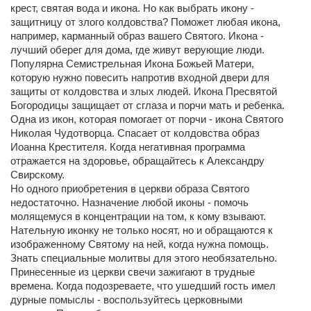
крест, святая вода и икона. Но как выбрать икону -
защитницу от злого колдовства? Поможет любая икона,
например, карманный образ вашего Святого. Икона -
лучший оберег для дома, где живут верующие люди.
Популярна Семистрельная Икона Божьей Матери,
которую нужно повесить напротив входной двери для
защиты от колдовства и злых людей. Икона Пресвятой
Богородицы защищает от сглаза и порчи мать и ребенка.
Одна из икон, которая помогает от порчи - икона Святого
Николая Чудотворца. Спасает от колдовства образ
Иоанна Крестителя. Когда негативная программа
отражается на здоровье, обращайтесь к Александру
Свирскому.
Но одного приобретения в церкви образа Святого
недостаточно. Назначение любой иконы - помочь
молящемуся в концентрации на том, к кому взывают.
Нательную иконку не только носят, но и обращаются к
изображенному Святому на ней, когда нужна помощь.
Знать специальные молитвы для этого необязательно.
Принесенные из церкви свечи зажигают в трудные
времена. Когда подозреваете, что ушедший гость имел
дурные помыслы - воспользуйтесь церковными