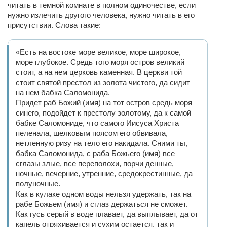
читать в темной комнате в полном одиночестве, если
нужно излечить другого человека, нужно читать в его
присутствии. Слова такие:
«Есть на востоке море великое, море широкое,
море глубокое. Средь того моря остров великий
стоит, а на нем церковь каменная. В церкви той
стоит святой престол из золота чистого, да сидит
на нем бабка Саломонида.
Придет раб Божий (имя) на тот остров средь моря
синего, подойдет к престолу золотому, да к самой
бабке Саломониде, что самого Иисуса Христа
пеленала, шелковым поясом его обвивала,
нетленную ризу на тело его накидала. Сними ты,
бабка Саломонида, с раба Божьего (имя) все
сглазы злые, все переполохи, порчи денные,
ночные, вечерние, утренние, средокрестинные, да
полуночные.
Как в кулаке одном воды нельзя удержать, так на
рабе Божьем (имя) и сглаз держаться не сможет.
Как гусь серый в воде плавает, да выплывает, да от
капель отряхивается и сухим остается, так и