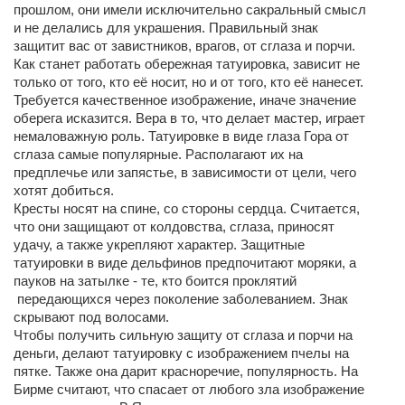
прошлом, они имели исключительно сакральный смысл
и не делались для украшения. Правильный знак
защитит вас от завистников, врагов, от сглаза и порчи.
Как станет работать обережная татуировка, зависит не
только от того, кто её носит, но и от того, кто её нанесет.
Требуется качественное изображение, иначе значение
оберега исказится. Вера в то, что делает мастер, играет
немаловажную роль. Татуировке в виде глаза Гора от
сглаза самые популярные. Располагают их на
предплечье или запястье, в зависимости от цели, чего
хотят добиться.
Кресты носят на спине, со стороны сердца. Считается,
что они защищают от колдовства, сглаза, приносят
удачу, а также укрепляют характер. Защитные
татуировки в виде дельфинов предпочитают моряки, а
пауков на затылке - те, кто боится проклятий
передающихся через поколение заболеванием. Знак
скрывают под волосами.
Чтобы получить сильную защиту от сглаза и порчи на
деньги, делают татуировку с изображением пчелы на
пятке. Также она дарит красноречие, популярность. На
Бирме считают, что спасает от любого зла изображение