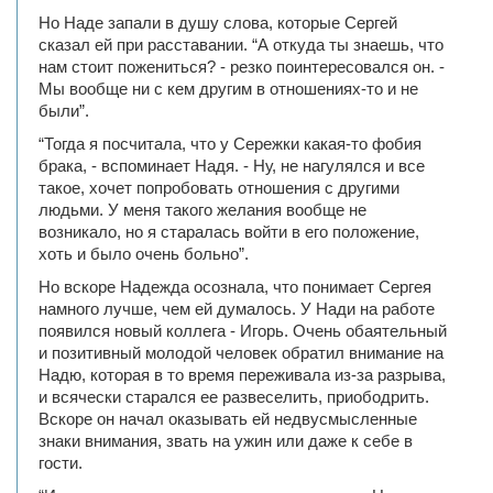
Но Наде запали в душу слова, которые Сергей
сказал ей при расставании. “А откуда ты знаешь, что
нам стоит пожениться? - резко поинтересовался он. -
Мы вообще ни с кем другим в отношениях-то и не
были”.
“Тогда я посчитала, что у Сережки какая-то фобия
брака, - вспоминает Надя. - Ну, не нагулялся и все
такое, хочет попробовать отношения с другими
людьми. У меня такого желания вообще не
возникало, но я старалась войти в его положение,
хоть и было очень больно”.
Но вскоре Надежда осознала, что понимает Сергея
намного лучше, чем ей думалось. У Нади на работе
появился новый коллега - Игорь. Очень обаятельный
и позитивный молодой человек обратил внимание на
Надю, которая в то время переживала из-за разрыва,
и всячески старался ее развеселить, приободрить.
Вскоре он начал оказывать ей недвусмысленные
знаки внимания, звать на ужин или даже к себе в
гости.