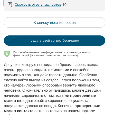
Смотреть ответы экспертов
10
К списку всех вопросов
Задать свой вопрос бесплатно
Портал обеспечивает конфиденциальность личных данных и
фотографий (они видны только экспертам портала).
Девушке, которую неожиданно бросил парень всегда
очень трудно совладать с эмоциями и спокойно
подумать о том, как действовать дальше. Особенно
сложно найти выход из создавшегося положения тем,
кто намерен любыми способами вернуть любимого
человека. Окончательно отчаявшись, многие девушки
начинают спрашивать о том, есть ли
проверенные
маги в вк
, однако найти хорошего специалиста
получается далеко не всегда. Конечно,
проверенные
маги в контакте
есть, но только на нашем портале