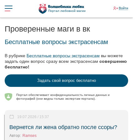
Войти
Портал любовной магии
Проверенные маги в вк
Бесплатные вопросы экстрасенсам
В рубрике
Бесплатные вопросы экстрасенсам
вы можете
задать один вопрос сразу всем экстрасенсам
совершенно
бесплатно!
Задать свой вопрос бесплатно
Портал обеспечивает конфиденциальность личных данных и
фотографий (они видны только экспертам портала).
19.07.2026 / 15:37
Вернется ли жена обратно после ссоры?
Автор:
Ramses