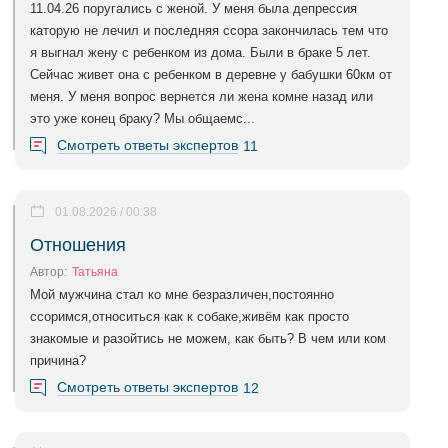
11.04.26 поругались с женой. У меня была депрессия
каторую не лечил и последняя ссора закончилась тем что
я выгнал жену с ребенком из дома. Были в браке 5 лет.
Сейчас живет она с ребенком в деревне у бабушки 60км от
меня. У меня вопрос вернется ли жена комне назад или
это уже конец браку? Мы общаемс...
Смотреть ответы экспертов
11
01.08.2026 / 00:38
Отношения
Автор:
Татьяна
Мой мужчина стал ко мне безразличен,постоянно
ссоримся,относиться как к собаке,живём как просто
знакомые и разойтись не можем, как быть? В чем или ком
причина?
Смотреть ответы экспертов
12