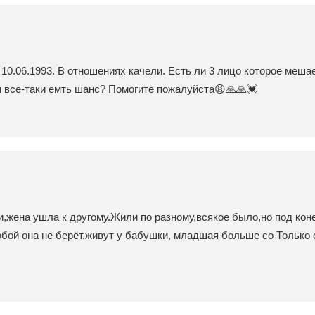
 10.06.1993. В отношениях качели. Есть ли 3 лицо которое меш
и все-таки емть шанс? Помогите пожалуйста😫🙏🙏💓
,жена ушла к другому.Жили по разному,всякое было,но под коне
 собой она не берёт,живут у бабушки, младшая больше со Только