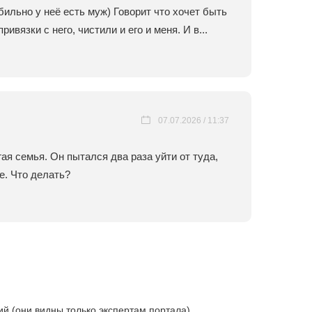
ильно у неё есть муж) Говорит что хочет быть
ивязки с него, чистили и его и меня. И в...
07.07.2026 / 11:37
гая семья. Он пытался два раза уйти от туда,
е. Что делать?
 (они видны только экспертам портала).