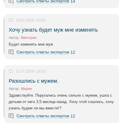
Смотреть ответы экспертов
14
29.07.2026 / 20:03
Хочу узнать будет муж мне изменять
Автор:
Виктория
Будет изменять мне муж
Смотреть ответы экспертов
12
11.07.2026 / 18:23
Разошлись с мужем.
Автор:
Мария
Здравствуйте. Поругались очень сильно с мужем, ушла с
детьми от него 3,5 месяца назад. Хочу чтоб сошлись, хочу
узнать будем ли мы вместе!?
Смотреть ответы экспертов
12