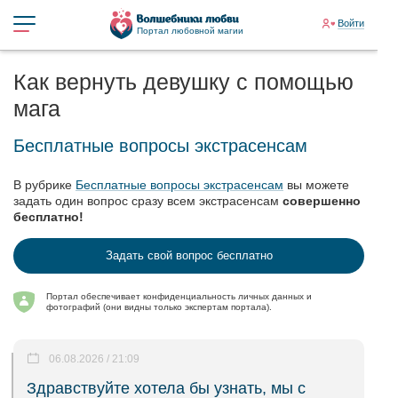
Войти
Портал любовной магии
Как вернуть девушку с помощью
мага
Бесплатные вопросы экстрасенсам
В рубрике
Бесплатные вопросы экстрасенсам
вы можете
задать один вопрос сразу всем экстрасенсам
совершенно
бесплатно!
Задать свой вопрос бесплатно
Портал обеспечивает конфиденциальность личных данных и
фотографий (они видны только экспертам портала).
06.08.2026 / 21:09
Здравствуйте хотела бы узнать, мы с