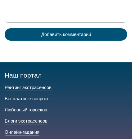
Добавить комментарий
Наш портал
Рейтинг экстрасенсов
Бесплатные вопросы
Любовный гороскоп
Блоги экстрасенсов
Онлайн-гадания