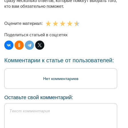
сразу несколько ответов, которые помогут выбрать того,
кто вам обязательно поможет.
Оцените материал:
Поделиться статьей в соцсетях
Комментарии к статье от пользователей:
Нет комментариев
Оставьте свой комментарий: