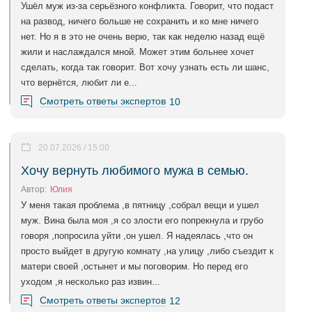
Ушёл муж из-за серьёзного конфликта. Говорит, что подаст
на развод, ничего больше не сохранить и ко мне ничего
нет. Но я в это не очень верю, так как неделю назад ещё
жили и наслаждался мной. Может этим больнее хочет
сделать, когда так говорит. Вот хочу узнать есть ли шанс,
что вернётся, любит ли е...
Смотреть ответы экспертов
10
20.07.2026 / 15:00
Хочу вернуть любимого мужа в семью.
Автор:
Юлия
У меня такая проблема ,в пятницу ,собрал вещи и ушел
муж. Вина была моя ,я со злости его попрекнула и грубо
говоря ,попросила уйти ,он ушел. Я надеялась ,что он
просто выйдет в другую комнату ,на улицу ,либо съездит к
матери своей ,остынет и мы поговорим. Но перед его
уходом ,я несколько раз извин...
Смотреть ответы экспертов
12