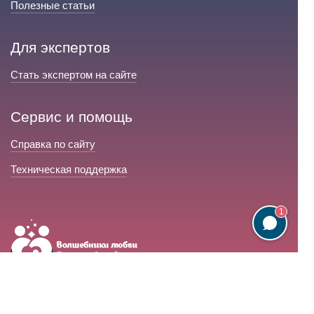
Полезные статьи
Для экспертов
Стать экспертом на сайте
Сервис и помощь
Справка по сайту
Техническая поддержка
1
Портал любовной магии
© 2008-2026 «Волшебники любви»