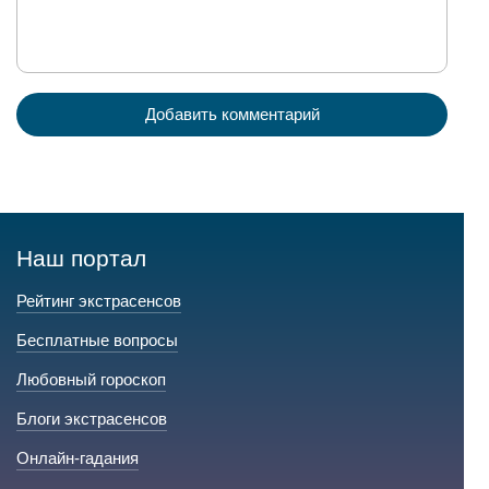
Добавить комментарий
Наш портал
Рейтинг экстрасенсов
Бесплатные вопросы
Любовный гороскоп
Блоги экстрасенсов
Онлайн-гадания