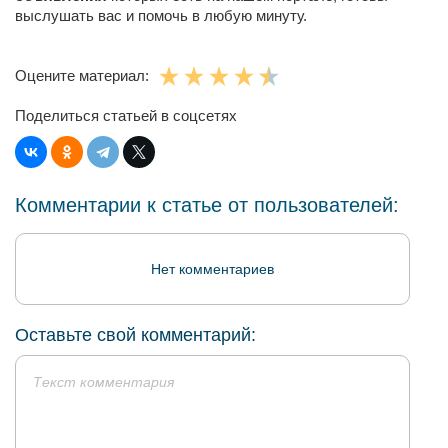
выслушать вас и помочь в любую минуту.
Оцените материал:
Поделиться статьей в соцсетях
Комментарии к статье от пользователей:
Нет комментариев
Оставьте свой комментарий: