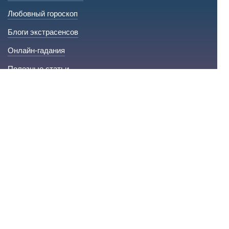
Любовный гороскоп
Блоги экстрасенсов
Онлайн-гадания
Полезные статьи
Для экспертов
Стать экспертом на сайте
Сервис и помощь
Справка по сайту
Техническая поддержка