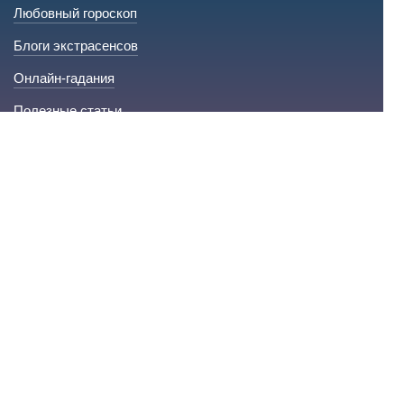
Любовный гороскоп
Блоги экстрасенсов
Онлайн-гадания
Полезные статьи
Для экспертов
Стать экспертом на сайте
Сервис и помощь
Справка по сайту
Техническая поддержка