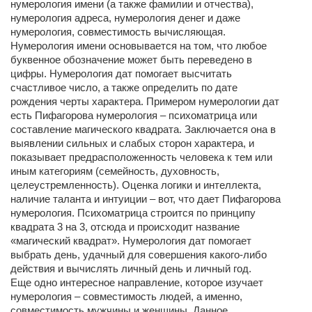
нумерология имени (а также фамилии и отчества),
нумерология адреса, нумерология денег и даже
нумерология, совместимость вычисляющая.
Нумерология имени основывается на том, что любое
буквенное обозначение может быть переведено в
цифры. Нумерология дат помогает высчитать
счастливое число, а также определить по дате
рождения черты характера. Примером нумерологии дат
есть Пифагорова нумерология – психоматрица или
составление магического квадрата. Заключается она в
выявлении сильных и слабых сторон характера, и
показывает предрасположенность человека к тем или
иным категориям (семейность, духовность,
целеустремленность). Оценка логики и интеллекта,
наличие таланта и интуиции – вот, что дает Пифагорова
нумерология. Психоматрица строится по принципу
квадрата 3 на 3, отсюда и происходит название
«магический квадрат». Нумерология дат помогает
выбрать день, удачный для совершения какого-либо
действия и вычислять личный день и личный год.
Еще одно интересное направление, которое изучает
нумерология – совместимость людей, а именно,
совместимость мужчины и женщины. Данное