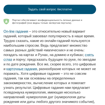
Задать свой вопрос бесплатно
Портал обеспечивает конфиденциальность личных данных и
фотографий (они видны только экспертам портала).
On-line гадания
– это относительно новый вариант
гаданий, который завоевал популярность в наше время.
Трудно сказать, какие из онлайн-гаданий пользуются
наибольшим спросом. Ведь предлагают множество
самых разных действий «магических» и не очень:
погадать на картах и Рунах, на домино и кубиках;
снять
сглаз
и порчу; предсказать будущее по руке, по звездам
и по дате рождения. Все же, скорее всего, это цифровые
и
карточные гадания
, разнообразие которых не может не
поражать. Хотя цифровые гадания – это не совсем
гадания, так как основаны на определенных
закономерностях, вычисление которых и помогает
узнать результат. Цифровые гадания нам предлагает
псевдонаука нумерология, имеющая несколько
направлений: нумерология дат (нумерология даты
рождения или даты любого другого значимого события),