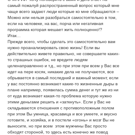
самый пожалуй распространенный вопрос который мне
чаще всего задают люди которые ко мне обращаются –
Можно или нельзя разобраться самостоятельно в том,
если на человеке, на вас, порча или негативная
программа которая мешает жить полноценно!?
Итак…
Прежде всего, чтобы сделать это самостоятельно вам
нужно проанализировать свою жизнь! Если вы
действительно живете правильно, не совершаете каких-
то страшных ошибок, не вредите людям
целенаправленно и т.д., но при этом при всем у Вас все
идет на пере косяк, никакие дела не получаются, все
обрывается в самый последний и важный момент, если
у вас постоянно возникают какие-то жизненные дыры в
плане например, появилась сумма денег и тут же из ни
от куда возникает какая-то проблема которую нужно
этими деньгами решить и «заткнуть». Если у Вас не
складываются отношения с противоположным полом
при этом Вы умница, красавица и все умеете, и вкусно
готовите, и хозяйка, и в постели «огонь» и мозг Вы не
выносите, но при всем этом мужчины Вас просто
обходят стороной, то здесь есть конечно же повод