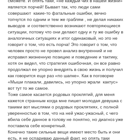
сможете. И опять таки, «не каждый чих в нашей жизни»
является порчей! Бывает так, что люди сами
совершают какие-то фатальные ошибки, вечно
топчутся по одним и тем же граблям , не делая никаких
выводов и соответственно возникают повторяющиеся
ситуации, потому что они делают одну и ту же ошибку в
аналогичных ситуациях и итог одинаковый, но это не
говорит о том, что есть порча! Это говорит о том, что
человек просто не провел анализ внутренний и не
исправил жизненную позицию и поведение и тактику,
хотя он видел, что стратегия ошибочная, он все равно
продолжал ее упорно внедрять в свою жизнь и получил
как говорится еще раз «по шапке». Как в поговорке
«Мыши плакали, давились, но упорно жрали кактус»
вот тут то же самое.
Тоже самое касается родовых проклятий, для меня
кажется странным когда мне пишет молодая девушка с
такими вот мыслями о родовых проклятиях, с полной
уверенностью в том, что на ней ужас-ужасный, с чего
вбила себе данное в голову не понятно, но диагноз уже
поставила себе конкретный.
Конечно такие сильные вещи имеют место быть и они
есть, я не оспариваю данный факт, но опять таки