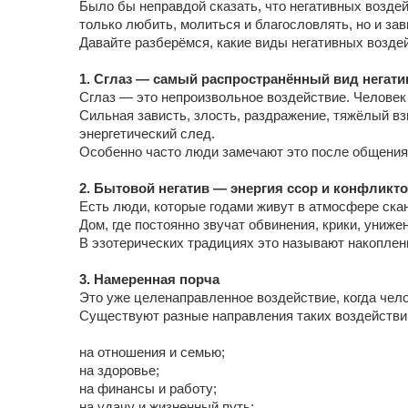
Было бы неправдой сказать, что негативных возде
только любить, молиться и благословлять, но и зав
Давайте разберёмся, какие виды негативных возде
1. Сглаз — самый распространённый вид негати
Сглаз — это непроизвольное воздействие. Человек
Сильная зависть, злость, раздражение, тяжёлый в
энергетический след.
Особенно часто люди замечают это после общения 
2. Бытовой негатив — энергия ссор и конфликт
Есть люди, которые годами живут в атмосфере ска
Дом, где постоянно звучат обвинения, крики, униж
В эзотерических традициях это называют накоплен
3. Намеренная порча
Это уже целенаправленное воздействие, когда чел
Существуют разные направления таких воздействи
на отношения и семью;
на здоровье;
на финансы и работу;
на удачу и жизненный путь;