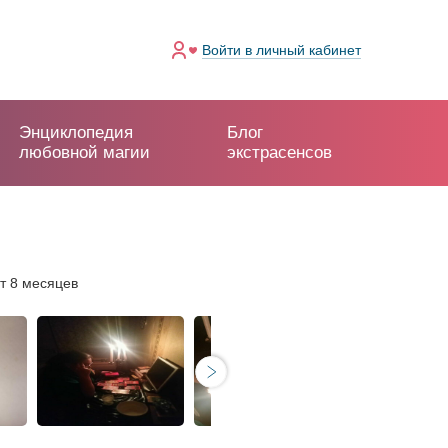
Войти
в личный кабинет
Энциклопедия
Блог
любовной магии
экстрасенсов
т 8 месяцев