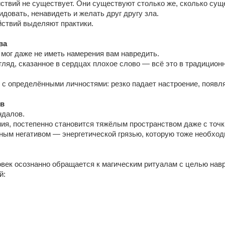
йствий не существует. Они существуют столько же, сколько сущ
идовать, ненавидеть и желать друг другу зла.
йствий выделяют практики.
ва
 мог даже не иметь намерения вам навредить.
згляд, сказанное в сердцах плохое слово — всё это в традицио
с определёнными личностями: резко падает настроение, появл
ов
ндалов.
ения, постепенно становится тяжёлым пространством даже с точ
ным негативом — энергетической грязью, которую тоже необход
овек осознанно обращается к магическим ритуалам с целью нав
й: