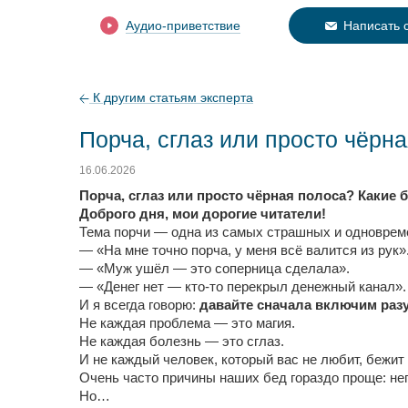
Аудио-приветствие
Написать 
К другим статьям эксперта
Порча, сглаз или просто чёрн
16.06.2026
Порча, сглаз или просто чёрная полоса? Какие
Доброго дня, мои дорогие читатели!
Тема порчи — одна из самых страшных и одновреме
— «На мне точно порча, у меня всё валится из рук»
— «Муж ушёл — это соперница сделала».
— «Денег нет — кто-то перекрыл денежный канал».
И я всегда говорю:
давайте сначала включим раз
Не каждая проблема — это магия.
Не каждая болезнь — это сглаз.
И не каждый человек, который вас не любит, бежи
Очень часто причины наших бед гораздо проще: не
Но…